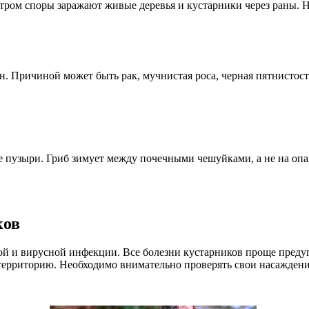
тром споры заражают живые деревья и кустарники через раны. Ни
н. Причиной может быть рак, мучнистая роса, черная пятнистост
е пузыри. Гриб зимует между почечными чешуйками, а не на опа
ков
ой и вирусной инфекции. Все болезни кустарников проще преду
 территорию. Необходимо внимательно проверять свои насаждени