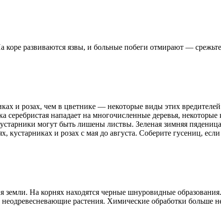
а коре развиваются язвы, и больные побеги отмирают — срежьте
ках и розах, чем в цветнике — некоторые виды этих вредителей 
ка серебристая нападает на многочисленные деревья, некоторы
устарники могут быть лишены листвы. Зеленая зимняя пяденица 
ях, кустарниках и розах с мая до августа. Соберите гусениц, ес
я земли. На корнях находятся черные шнуровидные образования
ко неодревесневающие растения. Химические обработки больше н