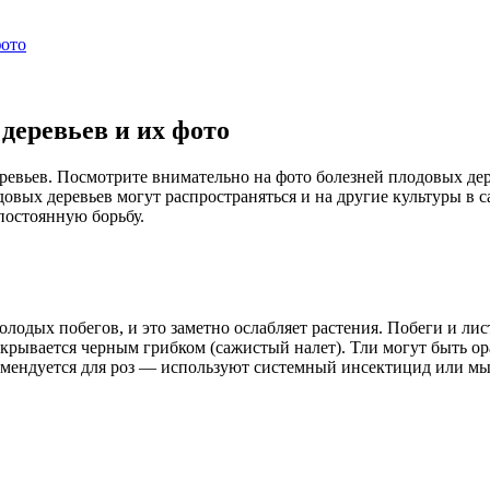
фото
деревьев и их фото
ревьев. Посмотрите внимательно на фото болезней плодовых дер
довых деревьев могут распространяться и на другие культуры в 
постоянную борьбу.
лодых побегов, и это заметно ослабляет растения. Побеги и ли
покрывается черным грибком (сажистый налет). Тли могут быть
екомендуется для роз — используют системный инсектицид или мы