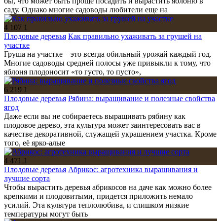
бы, что может быть проще посадить и вырастить яблоню в
саду. Однако многие садоводы любители еще на
4 107
1
Плодовые деревья
Как правильно ухаживать за грушей на
участке
Груша на участке – это всегда обильный урожай каждый год.
Многие садоводы средней полосы уже привыкли к тому, что
яблоня плодоносит «то густо, то пусто»,
6 219
1
Плодовые деревья
Рябина: выращивание и полезные свойства
ягод
Даже если вы не собираетесь выращивать рябину как
плодовое дерево, эта культура может заинтересовать вас в
качестве декоративной, служащей украшением участка. Кроме
того, её ярко-алые
4 471
1
Плодовые деревья
Абрикос: агротехника выращивания и
лучшие сорта
Чтобы вырастить деревья абрикосов на даче как можно более
крепкими и плодовитыми, придется приложить немало
усилий. Эта культура теплолюбива, и слишком низкие
температуры могут быть