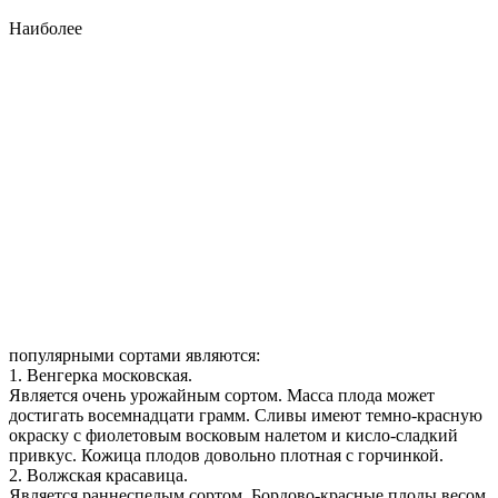
Наиболее
популярными сортами являются:
1. Венгерка московская.
Является очень урожайным сортом. Масса плода может
достигать восемнадцати грамм. Сливы имеют темно-красную
окраску с фиолетовым восковым налетом и кисло-сладкий
привкус. Кожица плодов довольно плотная с горчинкой.
2. Волжская красавица.
Является раннеспелым сортом. Бордово-красные плоды весом