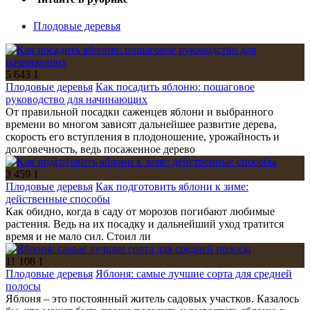
Плодовые деревья
5 643
1
Плодовые деревья
Как посадить яблоню: пошаговое
руководство для начинающих
От правильной посадки саженцев яблони и выбранного
времени во многом зависят дальнейшее развитие дерева,
скорость его вступления в плодоношение, урожайность и
долговечность, ведь посаженное дерево
3 459
1
Плодовые деревья
Как подготовить яблони к зиме:
действенные способы
Как обидно, когда в саду от морозов погибают любимые
растения. Ведь на их посадку и дальнейший уход тратится
время и не мало сил. Стоил ли
11 108
1
Плодовые деревья
Яблоня: самые лучшие сорта для средней
полосы
Яблоня – это постоянный житель садовых участков. Казалось