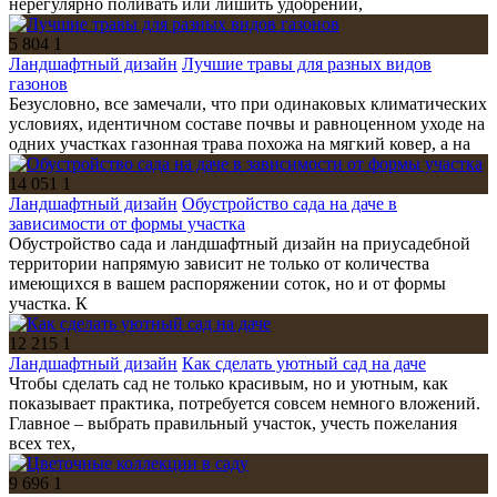
нерегулярно поливать или лишить удобрений,
5 804
1
Ландшафтный дизайн
Лучшие травы для разных видов
газонов
Безусловно, все замечали, что при одинаковых климатических
условиях, идентичном составе почвы и равноценном уходе на
одних участках газонная трава похожа на мягкий ковер, а на
14 051
1
Ландшафтный дизайн
Обустройство сада на даче в
зависимости от формы участка
Обустройство сада и ландшафтный дизайн на приусадебной
территории напрямую зависит не только от количества
имеющихся в вашем распоряжении соток, но и от формы
участка. К
12 215
1
Ландшафтный дизайн
Как сделать уютный сад на даче
Чтобы сделать сад не только красивым, но и уютным, как
показывает практика, потребуется совсем немного вложений.
Главное – выбрать правильный участок, учесть пожелания
всех тех,
9 696
1