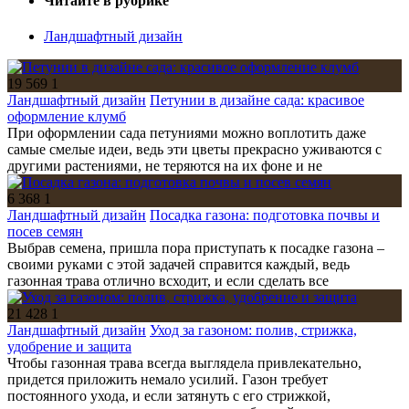
Читайте в рубрике
Ландшафтный дизайн
19 569
1
Ландшафтный дизайн
Петунии в дизайне сада: красивое
оформление клумб
При оформлении сада петуниями можно воплотить даже
самые смелые идеи, ведь эти цветы прекрасно уживаются с
другими растениями, не теряются на их фоне и не
6 368
1
Ландшафтный дизайн
Посадка газона: подготовка почвы и
посев семян
Выбрав семена, пришла пора приступать к посадке газона –
своими руками с этой задачей справится каждый, ведь
газонная трава отлично всходит, и если сделать все
21 428
1
Ландшафтный дизайн
Уход за газоном: полив, стрижка,
удобрение и защита
Чтобы газонная трава всегда выглядела привлекательно,
придется приложить немало усилий. Газон требует
постоянного ухода, и если затянуть с его стрижкой,