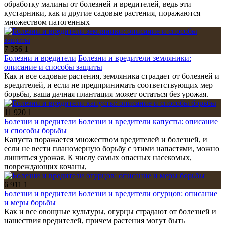
обработку малины от болезней и вредителей, ведь эти
кустарники, как и другие садовые растения, поражаются
множеством патогенных
7 356
1
Болезни и вредители
Болезни и вредители земляники:
описание и способы защиты
Как и все садовые растения, земляника страдает от болезней и
вредителей, и если не предпринимать соответствующих мер
борьбы, ваша дачная плантация может остаться без урожая.
11 920
1
Болезни и вредители
Болезни и вредители капусты: описание
и способы борьбы
Капуста поражается множеством вредителей и болезней, и
если не вести планомерную борьбу с этими напастями, можно
лишиться урожая. К числу самых опасных насекомых,
повреждающих кочаны,
6 911
1
Болезни и вредители
Болезни и вредители огурцов: описание
и меры борьбы
Как и все овощные культуры, огурцы страдают от болезней и
нашествия вредителей, причем растения могут быть