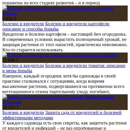
поражены на всех стадиях развития – и в период
6 034
0
Болезни и вредители
Болезни и вредители картофеля:
описание и способы борьбы
Вредители и болезни картофеля – настоящий бич огородника.
В современных условиях вырастить полноценный урожай, не
защищая растения от этих напастей, практически невозможно.
Кто-то старается использовать
11 696
1
Болезни и вредители
Болезни и вредители томатов: описание
и меры борьбы
Наверное, каждый огородник хотя бы единожды в своей
практике сталкивался с ситуациями, когда вовремя
высаженные растения, подвергавшиеся на протяжении всего
вегетационного сезона тщательному уходу, погибают,
18 453
1
Болезни и вредители
Защита сада от вредителей и болезней
эффективными методами
У каждого садовода есть свои секреты, как защитить растения
от вредителей и инфекций – не раз опробованные и