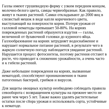
Галлы имеют грушевидную форму с узким передним концом,
молочно-белого цвета, самцы червеобразные. Как правило,
живут в тканях растений. Самки откладывают до 2000 яиц в
слизистый мешок в виде капли коричневого цвета,
выступающий на поверхности корня. Потеря урожая от
галловой нематоды превышает 50-80%. На корнях
поврежденных растений образуются вздутия — галлы,
величиной от булавочной головки до куриного яйца.
Галлообразование на корнях затрудняет водоснабжение и
нарушает нормальное питание растений, в результате чего в
жаркую солнечную погоду наблюдается увядание растений.
Нарушается процесс фотосинтеза, поэтому растения отстают в
росте, что приводит к снижению урожайности, а очень часто
и к гибели растений.
Даже небольшие повреждения на корнях, вызванные
нематодой, способствуют проникновению в ткани
патогенных бактерий, грибков и вирусов.
Для защиты овощных культур необходимо соблюдать правила
севооборота с возвращением культуры на прежнее место не
ранее чем через 5 лет. Также важно удалять растительные
остатки после сбора урожая и использовать сорта, устойчивые
к нематоде.