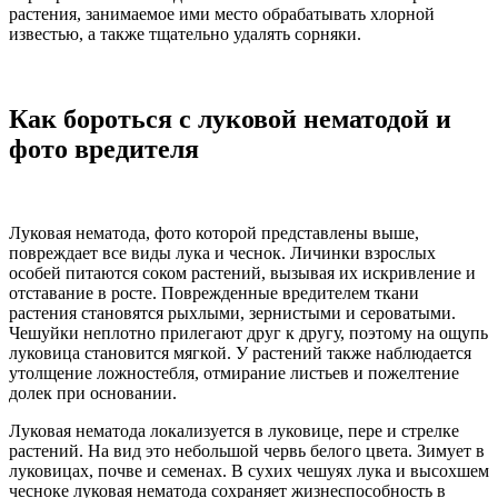
растения, занимаемое ими место обрабатывать хлорной
известью, а также тщательно удалять сорняки.
Как бороться с луковой нематодой и
фото вредителя
Луковая нематода, фото которой представлены выше,
повреждает все виды лука и чеснок. Личинки взрослых
особей питаются соком растений, вызывая их искривление и
отставание в росте. Поврежденные вредителем ткани
растения становятся рыхлыми, зернистыми и сероватыми.
Чешуйки неплотно прилегают друг к другу, поэтому на ощупь
луковица становится мягкой. У растений также наблюдается
утолщение ложностебля, отмирание листьев и пожелтение
долек при основании.
Луковая нематода локализуется в луковице, пере и стрелке
растений. На вид это небольшой червь белого цвета. Зимует в
луковицах, почве и семенах. В сухих чешуях лука и высохшем
чесноке луковая нематода сохраняет жизнеспособность в