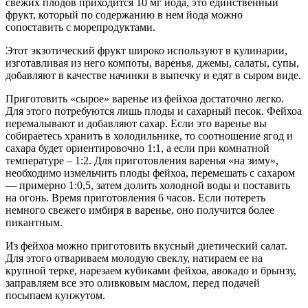
свежих плодов приходится 10 мг йода, это единственный
фрукт, который по содержанию в нем йода можно
сопоставить с морепродуктами.
Этот экзотический фрукт широко используют в кулинарии,
изготавливая из него компоты, варенья, джемы, салаты, супы,
добавляют в качестве начинки в выпечку и едят в сыром виде.
Приготовить «сырое» варенье из фейхоа достаточно легко.
Для этого потребуются лишь плоды и сахарный песок. Фейхоа
перемалывают и добавляют сахар. Если это варенье вы
собираетесь хранить в холодильнике, то соотношение ягод и
сахара будет ориентировочно 1:1, а если при комнатной
температуре – 1:2. Для приготовления варенья «на зиму»,
необходимо измельчить плоды фейхоа, перемешать с сахаром
— примерно 1:0,5, затем долить холодной воды и поставить
на огонь. Время приготовления 6 часов. Если потереть
немного свежего имбиря в варенье, оно получится более
пикантным.
Из фейхоа можно приготовить вкусный диетический салат.
Для этого отвариваем молодую свеклу, натираем ее на
крупной терке, нарезаем кубиками фейхоа, авокадо и брынзу,
заправляем все это оливковым маслом, перед подачей
посыпаем кунжутом.