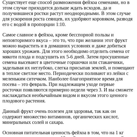
Существует еще способ размножения фейхоа семенами, но в
этом случае приходится дольше ждать всходов, да и
получившиеся ростки растут неоднородными. В этом случае
для ускорения роста сеянцев, их удобряют коровяком, разводя
его с водой в пропорции 1:10.
Самое славное в фейхоа, кроме бесспорной пользы и
неповторимого вкуса – это то, что при желании этот фрукт
можно вырастить и в домашних условиях и даже добиться
хороших урожаев. Для этого необходимо отделить семена от
мякоти плода и подсушить их 5-6 дней. Затем просушенные
семена высевают в цветочные горшочки или стаканчики,
заделывая их неглубоко, слегка присыпав землей, и помещают
в теплое светлое место. Периодически поливают из лейки с
меленьким ситечком. Наиболее благоприятное время для
посева – это февраль. При надлежащем уходе первые
росточки появляются примерно недели через 3. И вы сможете
наслаждаться необычайным видом и вкусом этого ценного
плодового растения.
Данный фрукт очень полезен для здоровья, так как он
содержит множество витаминов, органических кислот,
минеральных солей и сахара.
Основная питательная ценность фейхоа в том, что на 1 кг