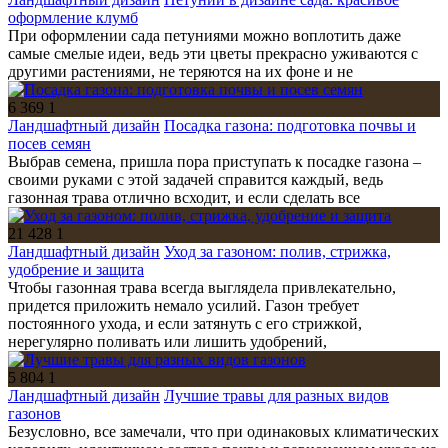
оформление клумб
При оформлении сада петуниями можно воплотить даже
самые смелые идеи, ведь эти цветы прекрасно уживаются с
другими растениями, не теряются на их фоне и не
6 369
1
Ландшафтный дизайн
Посадка газона: подготовка почвы и
посев семян
Выбрав семена, пришла пора приступать к посадке газона –
своими руками с этой задачей справится каждый, ведь
газонная трава отлично всходит, и если сделать все
21 428
1
Ландшафтный дизайн
Уход за газоном: полив, стрижка,
удобрение и защита
Чтобы газонная трава всегда выглядела привлекательно,
придется приложить немало усилий. Газон требует
постоянного ухода, и если затянуть с его стрижкой,
нерегулярно поливать или лишить удобрений,
5 804
1
Ландшафтный дизайн
Лучшие травы для разных видов
газонов
Безусловно, все замечали, что при одинаковых климатических