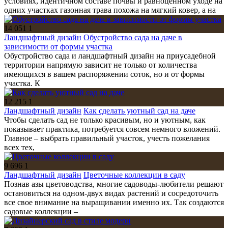
условиях, идентичном составе почвы и равноценном уходе на
одних участках газонная трава похожа на мягкий ковер, а на
14 051
1
Ландшафтный дизайн
Обустройство сада на даче в
зависимости от формы участка
Обустройство сада и ландшафтный дизайн на приусадебной
территории напрямую зависит не только от количества
имеющихся в вашем распоряжении соток, но и от формы
участка. К
12 215
1
Ландшафтный дизайн
Как сделать уютный сад на даче
Чтобы сделать сад не только красивым, но и уютным, как
показывает практика, потребуется совсем немного вложений.
Главное – выбрать правильный участок, учесть пожелания
всех тех,
9 696
1
Ландшафтный дизайн
Цветочные коллекции в саду
Познав азы цветоводства, многие садоводы-любители решают
остановиться на одном-двух видах растений и сосредоточить
все свое внимание на выращивании именно их. Так создаются
садовые коллекции –