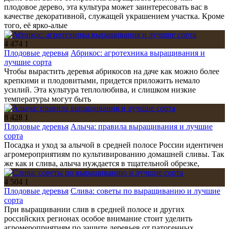
плодовое дерево, эта культура может заинтересовать вас в
качестве декоративной, служащей украшением участка. Кроме
того, её ярко-алые
4 474
1
Плодовые деревья
Абрикос: агротехника выращивания и
лучшие сорта
Чтобы вырастить деревья абрикосов на даче как можно более
крепкими и плодовитыми, придется приложить немало
усилий. Эта культура теплолюбива, и слишком низкие
температуры могут быть
8 428
1
Плодовые деревья
Алыча: правила выращивания и лучшие
сорта
Посадка и уход за алычой в средней полосе России идентичен
агромероприятиям по культивированию домашней сливы. Так
же как и слива, алыча нуждается в тщательной обрезке,
4 504
1
Плодовые деревья
Слива: советы по выращиванию и лучшие
сорта
При выращивании слив в средней полосе и других
российских регионах особое внимание стоит уделить
агромероприятиям по защите деревьев от патогенных