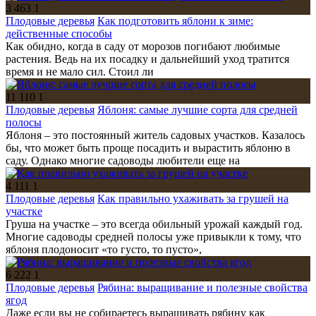
3 463
1
Плодовые деревья
Как подготовить яблони к зиме:
действенные способы
Как обидно, когда в саду от морозов погибают любимые
растения. Ведь на их посадку и дальнейший уход тратится
время и не мало сил. Стоил ли
11 110
1
Плодовые деревья
Яблоня: самые лучшие сорта для средней
полосы
Яблоня – это постоянный житель садовых участков. Казалось
бы, что может быть проще посадить и вырастить яблоню в
саду. Однако многие садоводы любители еще на
4 111
1
Плодовые деревья
Как правильно ухаживать за грушей на
участке
Груша на участке – это всегда обильный урожай каждый год.
Многие садоводы средней полосы уже привыкли к тому, что
яблоня плодоносит «то густо, то пусто»,
6 222
1
Плодовые деревья
Рябина: выращивание и полезные свойства
ягод
Даже если вы не собираетесь выращивать рябину как