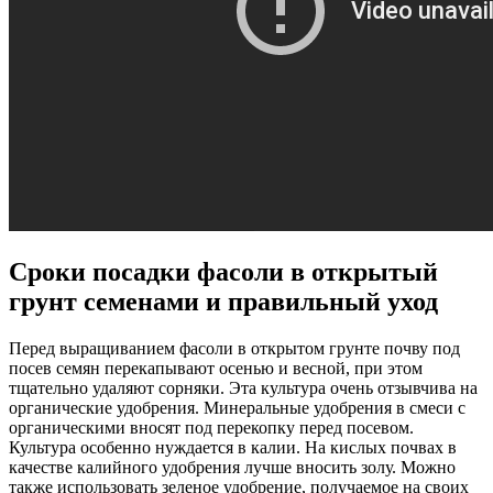
Сроки посадки фасоли в открытый
грунт семенами и правильный уход
Перед выращиванием фасоли в открытом грунте почву под
посев семян перекапывают осенью и весной, при этом
тщательно удаляют сорняки. Эта культура очень отзывчива на
органические удобрения. Минеральные удобрения в смеси с
органическими вносят под перекопку перед посевом.
Культура особенно нуждается в калии. На кислых почвах в
качестве калийного удобрения лучше вносить золу. Можно
также использовать зеленое удобрение, получаемое на своих