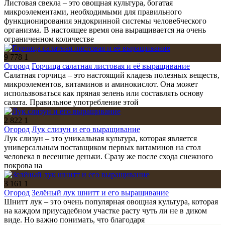
Листовая свекла – это овощная культура, богатая
микроэлементами, необходимыми для правильного
функционирования эндокринной системы челове6ческого
организма. В настоящее время она выращивается на очень
ограниченном количестве
9 778
1
Огород
Горчица салатная листовая и её выращивание
Салатная горчица – это настоящий кладезь полезных веществ,
микроэлементов, витаминов и аминокислот. Она может
использвоваться как пряная зелень или составлять основу
салата. Правильное употребление этой
2 822
1
Огород
Лук слизун и его выращивание
Лук слизун – это уникальная культура, которая является
универсальным поставщиком первых витаминов на стол
человека в весенние деньки. Сразу же после схода снежного
покрова на
3 161
1
Огород
Зелёный лук шнитт и его выращивание
Шнитт лук – это очень популярная овощная культура, которая
на каждом приусадебном участке расту чуть ли не в диком
виде. Но важно понимать, что благодаря