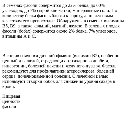
В семенах фасоли содержится до 22% белка, до 60%
углеводов, до 7% сырой клетчатки, минеральные соли. По
количеству белка фасоль близка к гороху, а по вкусовым
качествам его превосходит. Обнаружены в семенах витамины
В5, В9, а также кальций, магний, железо. В зеленых плодах
фасоли (бобах) содержится около 2% белка, 7% углеводов,
витамины А и С.
В состав семян входит рибофлавин (витамин В2), особенно
ценный для людей, страдающих от сахарного диабета,
гипертонии, болезней печени и желчного пузыря. Фасоль
рекомендуют для профилактики атеросклероза, болезней
сердца, почечнокаменной болезни. С лечебной целью
используют створки бобов для снижения уровня сахара в
крови.
Пищевая
ценность
фасоли