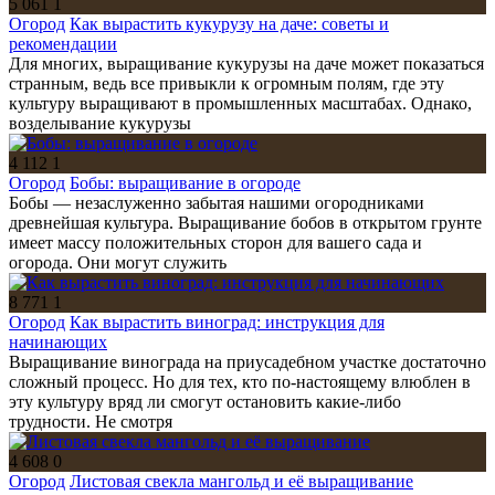
5 061
1
Огород
Как вырастить кукурузу на даче: советы и
рекомендации
Для многих, выращивание кукурузы на даче может показаться
странным, ведь все привыкли к огромным полям, где эту
культуру выращивают в промышленных масштабах. Однако,
возделывание кукурузы
4 112
1
Огород
Бобы: выращивание в огороде
Бобы — незаслуженно забытая нашими огородниками
древнейшая культура. Выращивание бобов в открытом грунте
имеет массу положительных сторон для вашего сада и
огорода. Они могут служить
8 771
1
Огород
Как вырастить виноград: инструкция для
начинающих
Выращивание винограда на приусадебном участке достаточно
сложный процесс. Но для тех, кто по-настоящему влюблен в
эту культуру вряд ли смогут остановить какие-либо
трудности. Не смотря
4 608
0
Огород
Листовая свекла мангольд и её выращивание