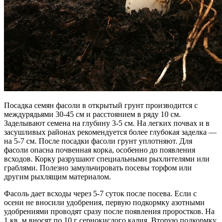
Посадка семян фасоли в открытый грунт производится с
междурядьями 30-45 см и расстоянием в ряду 10 см.
Заделывают семена на глубину 3-5 см. На легких почвах и в
засушливых районах рекомендуется более глубокая заделка —
на 5-7 см. После посадки фасоли грунт уплотняют. Для
фасоли опасна почвенная корка, особенно до появления
всходов. Корку разрушают специальными рыхлителями или
граблями. Полезно замульчировать посевы торфом или
другим рыхлящим материалом.
Фасоль дает всходы через 5-7 суток после посева. Если с
осени не вносили удобрения, первую подкормку азотными
удобрениями проводят сразу после появления проростков. На
1 кв. м вносят по 10 г сернокислого калия. Вторую подкормку