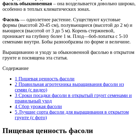
фасоль обыкновенная
– она возделывается довольно широко,
особенно в теплых климатических зонах.
Фасоль
— однолетнее растение. Существуют кустовые
формы (высотой 20-45 см), полувьющиеся (высотой до 2 м) и
вьющиеся (высотой от 3 до 5 м). Корень стержневой,
проникает на глубину более 1 м. Плод—боб-лопатка с 5-10
семенами внутри. Бобы разнообразны по форме и величине.
Выращиванию и уходу за обыкновенной фасолью в открытом
грунте и посвящена эта статья.
Содержание
1
Пищевая ценность фасоли
2
Правильная агротехника выращивания фасоли из
семян (с видео)
3
Сроки посадки фасоли в открытый грунт семенами и
правильный уход
4
Сбор урожая фасоли
5
Лучшие сорта фасоли для выращивания в открытом
грунте (с фото)
Пищевая ценность фасоли