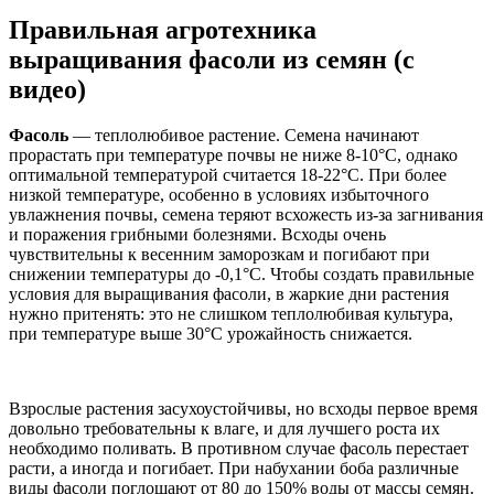
Правильная агротехника
выращивания фасоли из семян (с
видео)
Фасоль
— теплолюбивое растение. Семена начинают
прорастать при температуре почвы не ниже 8-10°С, однако
оптимальной температурой считается 18-22°С. При более
низкой температуре, особенно в условиях избыточного
увлажнения почвы, семена теряют всхожесть из-за загнивания
и поражения грибными болезнями. Всходы очень
чувствительны к весенним заморозкам и погибают при
снижении температуры до -0,1°С. Чтобы создать правильные
условия для выращивания фасоли, в жаркие дни растения
нужно притенять: это не слишком теплолюбивая культура,
при температуре выше 30°С урожайность снижается.
Взрослые растения засухоустойчивы, но всходы первое время
довольно требовательны к влаге, и для лучшего роста их
необходимо поливать. В противном случае фасоль перестает
расти, а иногда и погибает. При набухании боба различные
виды фасоли поглощают от 80 до 150% воды от массы семян.