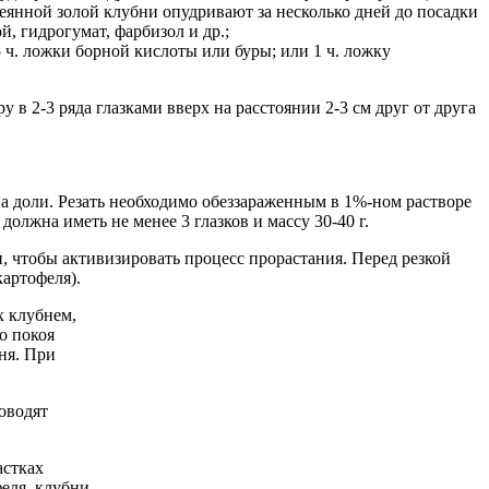
сеянной золой клубни опудривают за несколько дней до посадки
й, гидрогумат, фарбизол и др.;
 ч. ложки борной кислоты или буры; или 1 ч. ложку
в 2-3 ряда глазками вверх на расстоянии 2-3 см друг от друга
а доли. Резать необходимо обеззараженным в 1%-ном растворе
олжна иметь не менее 3 глазков и массу 30-40 г.
, чтобы активизировать процесс прорастания. Перед резкой
картофеля).
х клубнем,
о покоя
ня. При
оводят
астках
феля, клубни