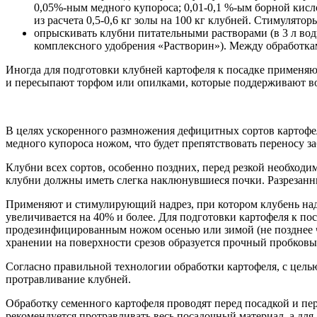
0,05%-ным медного купороса; 0,01-0,1 %-ым борной кисло
из расчета 0,5-0,6 кг золы на 100 кг клубней. Стимулято
опрыскивать клубни питательными растворами (в 3 л воды
комплексного удобрения «Растворин»). Между обработка
Иногда для подготовки клубней картофеля к посадке применяют
и пересыпают торфом или опилками, которые поддерживают во
В целях ускоренного размножения дефицитных сортов картофеля
медного купороса ножом, что будет препятствовать переносу заб
Клубни всех сортов, особенно поздних, перед резкой необходи
клубни должны иметь слегка наклюнувшиеся почки. Разрезанные
Применяют и стимулирующий надрез, при котором клубень надр
увеличивается на 40% и более. Для подготовки картофеля к по
продезинфицированным ножом осенью или зимой (не позднее чем
хранении на поверхности срезов образуется прочный пробков
Согласно правильной технологии обработки картофеля, с цель
протравливание клубней.
Обработку семенного картофеля проводят перед посадкой и пер
рекомендуется протравливать весь посадочный материал, а для