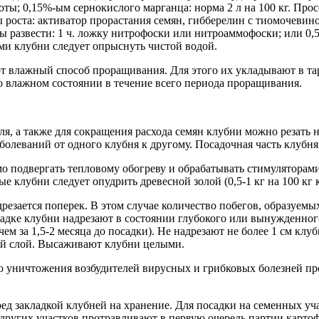
ты; 0,15%-ым сернокислого марганца: норма 2 л на 100 кг. Про
ры роста: активатор прорастания семян, гибберелин с тиомочевино
 развести: 1 ч. ложку нитрофоски или нитроаммофоски; или 0,5
ми клубни следует опрыснуть чистой водой.
 влажный способ проращивания. Для этого их укладывают в тару 
 влажном состоянии в течение всего периода проращивания.
, а также для сокращения расхода семян клубни можно резать н
олеваний от одного клубня к другому. Посадочная часть клубня д
мо подвергать тепловому обогреву и обрабатывать стимуляторами
 клубни следует опудрить древесной золой (0,5-1 кг на 100 кг 
езается поперек. В этом случае количество побегов, образуемы
садке клубни надрезают в состоянии глубокого или вынужденног
 за 1,5-2 месяца до посадки). Не надрезают не более 1 см клуб
ый слой. Высаживают клубни целыми.
ю уничтожения возбудителей вирусных и грибковых болезней пр
ед закладкой клубней на хранение. Для посадки на семенных уч
 других участков протравливают в первую очередь партии карто