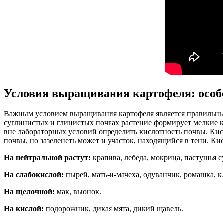
Условия выращивания картофеля: особ
Важным условием выращивания картофеля является правильный
суглинистых и глинистых почвах растение формирует мелкие к
вне лабораторных условий определить кислотность почвы. Кисл
почвы, но зазеленеть может и участок, находящийся в тени. К
На нейтральной растут:
крапива, лебеда, мокрица, пастушья с
На слабокислой:
пырей, мать-и-мачеха, одуванчик, ромашка, к
На щелочной:
мак, вьюнок.
На кислой:
подорожник, дикая мята, дикий щавель.