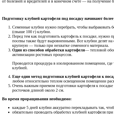
от болезней и вредителей и в конечном счете — на получение 
Подготовку клубней картофеля под посадку начинают более
Семенные клубни нужно перебрать, чтобы выбраковать бо
(свыше 100 г) клубни.
Перед тем как подготовить картофель к посадке, нужно 
посевы также будут выровненными. Все клубни делят на ф
крупную — только при нехватке семенного материала.
Один из способов обработки картофеля
— тепловой обог
активизации ростовых процессов.
Проводится процедура в изолированном помещении, где т
клубней.
Еще один метод подготовки клубней картофеля к поса
любом относительно теплом освещенном помещении раскл
Очень важным приемом подготовки картофеля к посадке я
росточков длиной около 2 см.
Во время проращивания необходимо:
каждые 5 дней клубни аккуратно перекладывать так, чтобы
обязательно проводить обработку клубней картофеля при