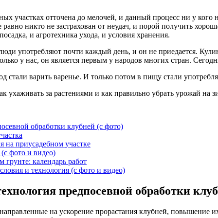
ых участках отточена до мелочей, и данный процесс ни у кого н
равно никто не застрахован от неудач, и порой получить хорош
посадка, и агротехника ухода, и условия хранения.
люди употребляют почти каждый день, и он не приедается. Кули
лько у нас, он является первым у народов многих стран. Сегодн
д стали варить варенье. И только потом в пищу стали употребля
 как ухаживать за растениями и как правильно убрать урожай на з
посевной обработки клубней (с фото)
частка
я на приусадебном участке
(с фото и видео)
 грунте: календарь работ
словия и технология (с фото и видео)
технология предпосевной обработки клуб
направленные на ускорение прорастания клубней, повышение их