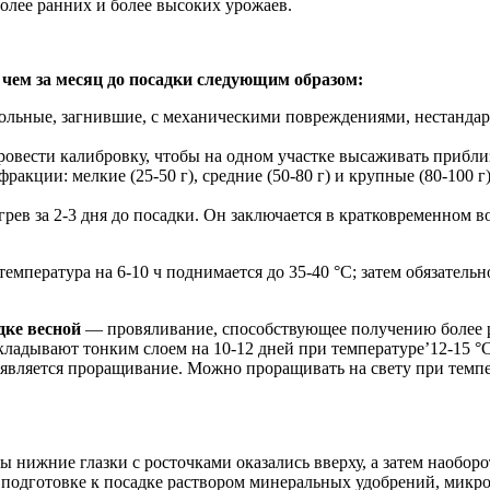
более ранних и более высоких урожаев.
 чем за месяц до посадки следующим образом:
льные, загнившие, с механическими повреждениями, нестандартн
провести калибровку, чтобы на одном участке высаживать прибли
ракции: мелкие (25-50 г), средние (50-80 г) и крупные (80-10
рев за 2-3 дня до посадки. Он заключается в кратковременном в
емпература на 6-10 ч поднимается до 35-40 °С; затем обязатель
дке весной
— провяливание, способствующее получению более р
адывают тонким слоем на 10-12 дней при температуре’12-15 °С
вляется проращивание. Можно проращивать на свету при темпера
 нижние глазки с росточками оказались вверху, а затем наоборо
 подготовке к посадке раствором минеральных удобрений, микро