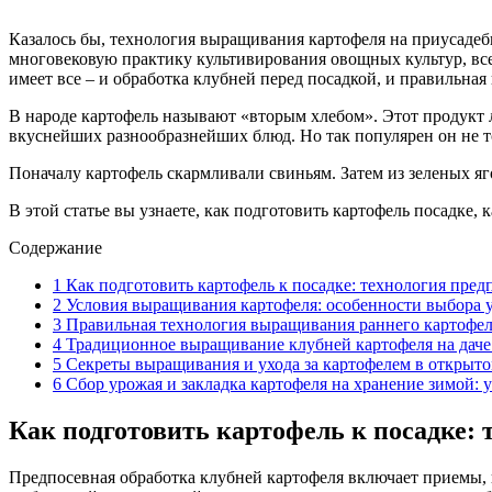
Казалось бы, технология выращивания картофеля на приусадебн
многовековую практику культивирования овощных культур, все 
имеет все – и обработка клубней перед посадкой, и правильная 
В народе картофель называют «вторым хлебом». Этот продукт 
вкуснейших разнообразнейших блюд. Но так популярен он не то
Поначалу картофель скармливали свиньям. Затем из зеленых яго
В этой статье вы узнаете, как подготовить картофель посадке,
Содержание
1
Как подготовить картофель к посадке: технология пред
2
Условия выращивания картофеля: особенности выбора у
3
Правильная технология выращивания раннего картофел
4
Традиционное выращивание клубней картофеля на даче 
5
Секреты выращивания и ухода за картофелем в открытом
6
Сбор урожая и закладка картофеля на хранение зимой: у
Как подготовить картофель к посадке: 
Предпосевная обработка клубней картофеля включает приемы, 