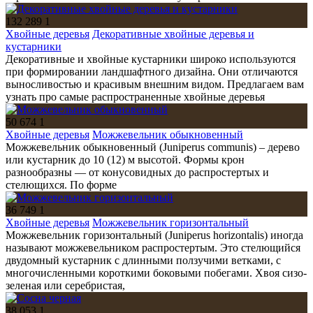
132 289
1
Хвойные деревья
Декоративные хвойные деревья и
кустарники
Декоративные и хвойные кустарники широко используются
при формировании ландшафтного дизайна. Они отличаются
выносливостью и красивым внешним видом. Предлагаем вам
узнать про самые распространенные хвойные деревья
50 674
1
Хвойные деревья
Можжевельник обыкновенный
Можжевельник обыкновенный (Juniperus communis) – дерево
или кустарник до 10 (12) м высотой. Формы крон
разнообразны — от конусовидных до распростертых и
стелющихся. По форме
36 749
1
Хвойные деревья
Можжевельник горизонтальный
Можжевельник горизонтальный (Juniperus horizontalis) иногда
называют можжевельником распростертым. Это стелющийся
двудомный кустарник с длинными ползучими ветками, с
многочисленными короткими боковыми побегами. Хвоя сизо-
зеленая или серебристая,
38 053
1