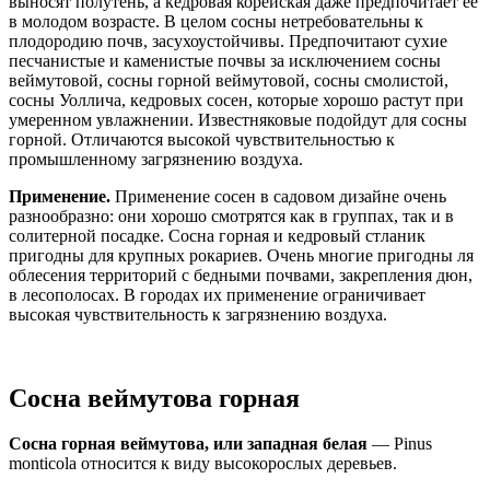
выносят полутень, а кедровая корейская даже предпочитает ее
в молодом возрасте. В целом сосны нетребовательны к
плодородию почв, засухоустойчивы. Предпочитают сухие
песчанистые и каменистые почвы за исключением сосны
веймутовой, сосны горной веймутовой, сосны смолистой,
сосны Уоллича, кедровых сосен, которые хорошо растут при
умеренном увлажнении. Известняковые подойдут для сосны
горной. Отличаются высокой чувствительностью к
промышленному загрязнению воздуха.
Применение.
Применение сосен в садовом дизайне очень
разнообразно: они хорошо смотрятся как в группах, так и в
солитерной посадке. Сосна горная и кедровый стланик
пригодны для крупных рокариев. Очень многие пригодны ля
облесения территорий с бедными почвами, закрепления дюн,
в лесополосах. В городах их применение ограничивает
высокая чувствительность к загрязнению воздуха.
Сосна веймутова горная
Сосна горная веймутова, или западная белая
— Pinus
monticola относится к виду высокорослых деревьев.