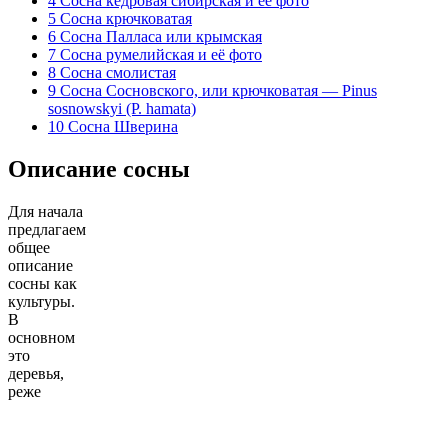
4
Сосна кедровая сибирская и её фото
5
Сосна крючковатая
6
Сосна Палласа или крымская
7
Сосна румелийская и её фото
8
Сосна смолистая
9
Сосна Сосновского, или крючковатая — Pinus
sosnowskyi (P. hamata)
10
Сосна Шверина
Описание сосны
Для начала
предлагаем
общее
описание
сосны как
культуры.
В
основном
это
деревья,
реже