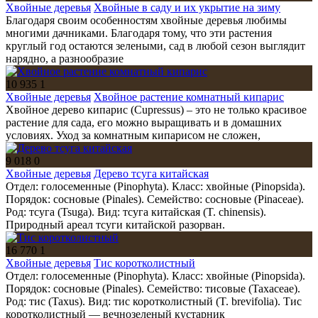
Хвойные деревья
Хвойные в саду и их укрытие на зиму
Благодаря своим особенностям хвойные деревья любимы
многими дачниками. Благодаря тому, что эти растения
круглый год остаются зелеными, сад в любой сезон выглядит
нарядно, а разнообразие
10 935
1
Хвойные деревья
Хвойное растение комнатный кипарис
Хвойное дерево кипарис (Cupressus) – это не только красивое
растение для сада, его можно выращивать и в домашних
условиях. Уход за комнатным кипарисом не сложен,
9 018
0
Хвойные деревья
Дерево тсуга китайская
Отдел: голосеменные (Pinophyta). Класс: хвойные (Pinopsida).
Порядок: сосновые (Pinales). Семейство: сосновые (Pinaceae).
Род: тсуга (Tsuga). Вид: тсуга китайская (T. chinensis).
Природный ареал тсуги китайской разорван.
16 770
1
Хвойные деревья
Тис коротколистный
Отдел: голосеменные (Pinophyta). Класс: хвойные (Pinopsida).
Порядок: сосновые (Pinales). Семейство: тисовые (Taxaceae).
Род: тис (Taxus). Вид: тис коротколистный (T. brevifolia). Тис
коротколистный — вечнозеленый кустарник