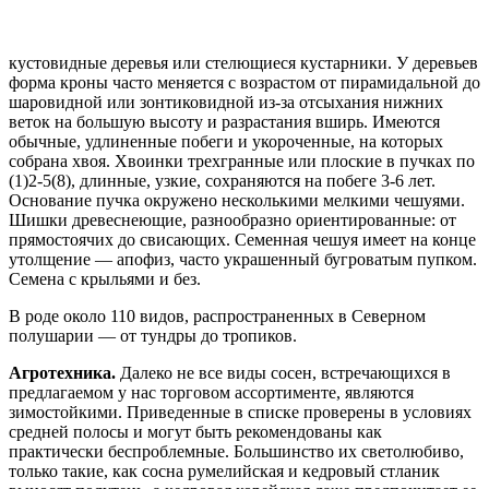
кустовидные деревья или стелющиеся кустарники. У деревьев
форма кроны часто меняется с возрастом от пирамидальной до
шаровидной или зонтиковидной из-за отсыхания нижних
веток на большую высоту и разрастания вширь. Имеются
обычные, удлиненные побеги и укороченные, на которых
собрана хвоя. Хвоинки трехгранные или плоские в пучках по
(1)2-5(8), длинные, узкие, сохраняются на побеге 3-6 лет.
Основание пучка окружено несколькими мелкими чешуями.
Шишки древеснеющие, разнообразно ориентированные: от
прямостоячих до свисающих. Семенная чешуя имеет на конце
утолщение — апофиз, часто украшенный бугроватым пупком.
Семена с крыльями и без.
В роде около 110 видов, распространенных в Северном
полушарии — от тундры до тропиков.
Агротехника.
Далеко не все виды сосен, встречающихся в
предлагаемом у нас торговом ассортименте, являются
зимостойкими. Приведенные в списке проверены в условиях
средней полосы и могут быть рекомендованы как
практически беспроблемные. Большинство их светолюбиво,
только такие, как сосна румелийская и кедровый стланик