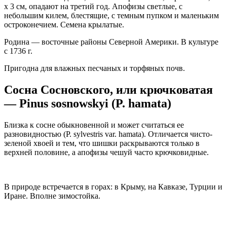
х 3 см, опадают на третий год. Апофизы светлые, с
небольшим килем, блестящие, с темным пупком и маленьким
остроконечием. Семена крылатые.
Родина — восточные районы Северной Америки. В культуре
с 1736 г.
Пригодна для влажных песчаных и торфяных почв.
Сосна Сосновского, или крючковатая
— Pinus sosnowskyi (P. hamata)
Близка к сосне обыкновенной и может считаться ее
разновидностью (P. sylvestris var. hamata). Отличается чисто-
зеленой хвоей и тем, что шишки раскрываются только в
верхней половине, а апофизы чешуй часто крючковидные.
В природе встречается в горах: в Крыму, на Кавказе, Турции и
Иране. Вполне зимостойка.