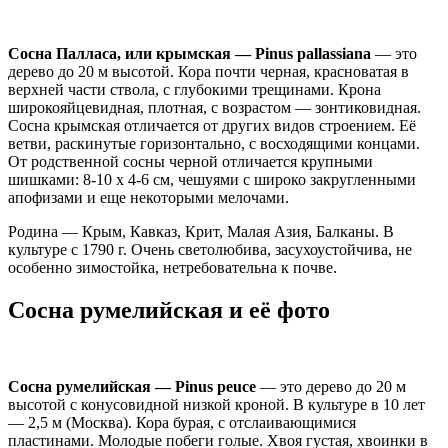
Сосна Палласа, или крымская — Pinus pallassiana
— это
дерево до 20 м высотой. Кора почти черная, красноватая в
верхней части ствола, с глубокими трещинами. Крона
широкояйцевидная, плотная, с возрастом — зонтиковидная.
Сосна крымская отличается от других видов строением. Её
ветви, раскинутые горизонтально, с восходящими концами.
От родственной сосны черной отличается крупными
шишками: 8-10 х 4-6 см, чешуями с широко закругленными
апофизами и еще некоторыми мелочами.
Родина — Крым, Кавказ, Крит, Малая Азия, Балканы. В
культуре с 1790 г. Очень светолюбива, засухоустойчива, не
особенно зимостойка, нетребовательна к почве.
Сосна румелийская и её фото
Сосна румелийская — Pinus peuce
— это дерево до 20 м
высотой с конусовидной низкой кроной. В культуре в 10 лет
— 2,5 м (Москва). Кора бурая, с отслаивающимися
пластинами. Молодые побеги голые. Хвоя густая, хвоинки в