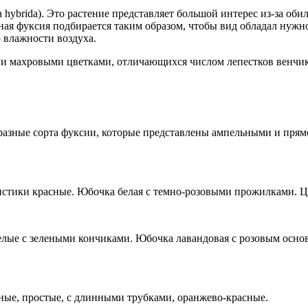
ybrida). Это растение представляет большой интерес из-за оби
ная фуксия подбирается таким образом, чтобы вид обладал нужн
 влажности воздуха.
 и махровыми цветками, отличающихся числом лепестков венчи
разные сорта фуксии, которые представлены ампельными и пря
стики красные. Юбочка белая с темно-розовыми прожилками. Ц
лые с зелеными кончиками. Юбочка лавандовая с розовым основа
ые, простые, с длинными трубками, оранжево-красные.