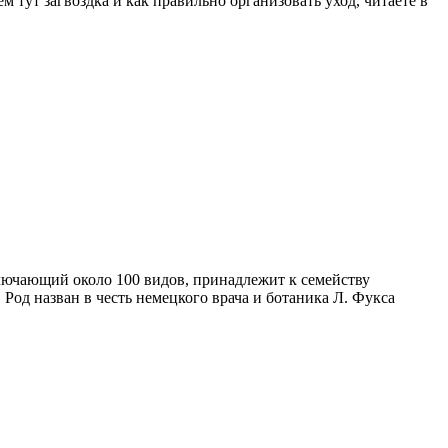
 тут загвоздка и как правильно организовать уход, читаете в
ключающий около 100 видов, принадлежит к семейству
од назван в честь немецкого врача и ботаника Л. Фукса