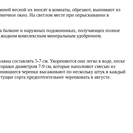
анней весной их вносят в комнаты, обрезают, вынимают из
олнечное окно. На светлом месте при опрыскивании в
и на балконе и наружных подоконниках, получающих полное
ают жидким комплексным минеральным удобрением.
на составлять 5-7 см. Укореняются они легко в воде, песке
горшки диаметром 7-9 см, которые наполняют смесью из
оренившиеся черенки высаживают по нескольку штук в каждый
тущие сорта предпочтительнее черенковать в августе.