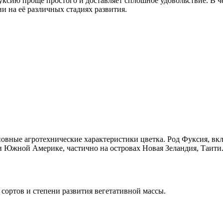
ксию проще простого и доставляет сплошное удовольствие. В чем
и на её различных стадиях развития.
новные агротехнические характеристики цветка. Род Фуксия, в
 Южной Америке, частично на островах Новая Зеландия, Таити. Р
ортов и степени развития вегетативной массы.