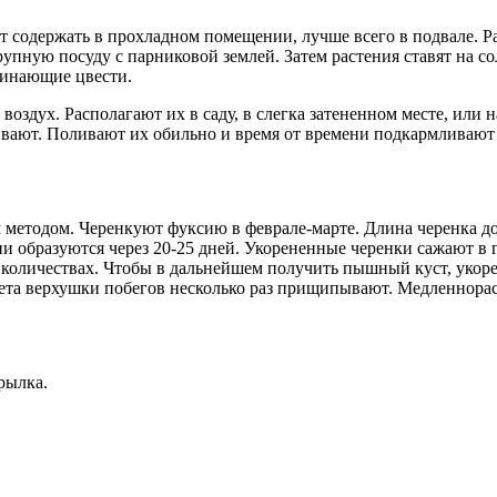
ет содержать в прохладном помещении, лучше всего в подвале. Р
упную посуду с парниковой землей. Затем растения ставят на с
чинающие цвести.
воздух. Располагают их в саду, в слегка затененном месте, ил
саживают. Поливают их обильно и время от времени подкармлив
етодом. Черенкуют фуксию в феврале-марте. Длина черенка долж
и образуются через 20-25 дней. Укорененные черенки сажают в 
ых количествах. Чтобы в дальнейшем получить пышный куст, ук
лета верхушки побегов несколько раз прищипывают. Медленнорас
рылка.