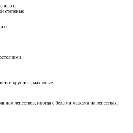
льного и
ой степенью
ка и
мостоячими
ветки крупные, махровые.
нием лепестков, иногда с белыми мазками на лепестках.