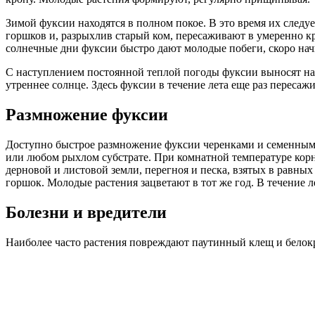
Зимой фуксии находятся в полном покое. В это время их следу
горшков и, разрыхлив старый ком, пересаживают в умеренно кр
солнечные дни фуксии быстро дают молодые побеги, скоро на
С наступлением постоянной теплой погоды фуксии выносят на 
утреннее солнце. Здесь фуксии в течение лета еще раз пере
Размножение фуксии
Доступно быстрое размножение фуксии черенками и семенным м
или любом рыхлом субстрате. При комнатной температуре корн
дерновой и листовой земли, перегноя и песка, взятых в равн
горшок. Молодые растения зацветают в тот же год. В течение 
Болезни и вредители
Наиболее часто растения повреждают паутинный клещ и белок