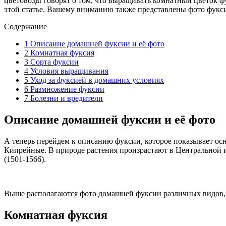
цветоводы говорят о том, что выращивать комнатный цветок фу
этой статье. Вашему вниманию также представлены фото фукси
Содержание
1
Описание домашней фуксии и её фото
2
Комнатная фуксия
3
Сорта фуксии
4
Условия выращивания
5
Уход за фуксией в домашних условиях
6
Размножение фуксии
7
Болезни и вредители
Описание домашней фуксии и её фото
А теперь перейдем к описанию фуксии, которое показывает ос
Кипрейные. В природе растения произрастают в Центральной и
(1501-1566).
Выше располагаются фото домашней фуксии различных видов, с
Комнатная фуксия