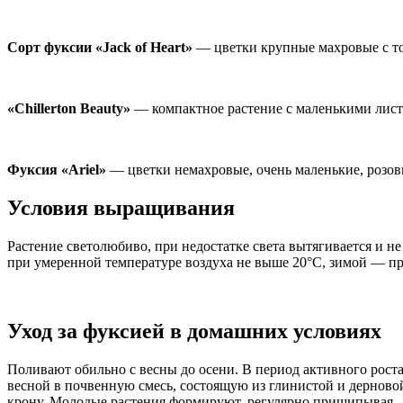
Сорт фуксии «Jack of Heart»
— цветки крупные махровые с то
«Chillerton Beauty»
— компактное растение с маленькими лист
Фуксия «Ariel»
— цветки немахровые, очень маленькие, розов
Условия выращивания
Растение светолюбиво, при недостатке света вытягивается и н
при умеренной температуре воздуха не выше 20°С, зимой — при
Уход за фуксией в домашних условиях
Поливают обильно с весны до осени. В период активного роста
весной в почвенную смесь, состоящую из глинистой и дерновой з
крону. Молодые растения формируют, регулярно прищипывая.