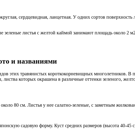
округлая, сердцевидная, ланцетная. У одних сортов поверхность 
е зеленые листья с желтой каймой занимают площадь около 2 м
фото и названиями
видов этих травянистых короткокорневищных многолетников. В п
 листва которых окрашена в различные оттенки зеленого, желто
коло 80 см. Листья у нее салатно-зеленые, с заметным жилкова
понскую садовую форму. Куст средних размеров (высота 40-45 см