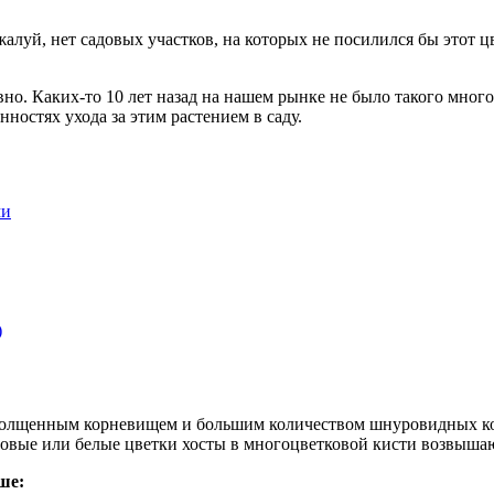
луй, нет садовых участков, на которых не посилился бы этот цв
. Каких-то 10 лет назад на нашем рынке не было такого многооб
ностях ухода за этим растением в саду.
ми
)
утолщенным корневищем и большим количеством шнуровидных кор
вые или белые цветки хосты в многоцветковой кисти возвышают
ше: