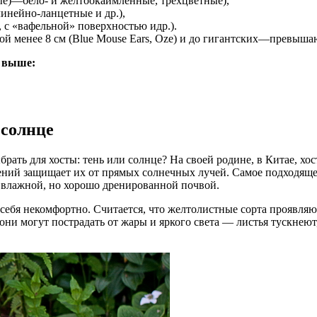
ные)—бело- и желтоокаймленные, трехцветные),
инейно-ланцетные и др.),
, с «вафельной» поверхностью идр.).
й менее 8 см (Blue Mouse Ears, Oze) и до гигантских—превышаю
ы выше:
 солнце
ать для хосты: тень или солнце? На своей родине, в Китае, хос
стений защищает их от прямых солнечных лучей. Самое подходяще
 влажной, но хорошо дренированной почвой.
 себя некомфортно. Считается, что желтолистные сорта проявляю
ни могут пострадать от жары и яркого света — листья тускнеют