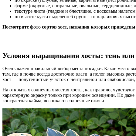
по окраске (голубые, зеленые, вариегатные (пестролист
форме (округлые, спиральные, овальные, сердцевидные, л
текстуре листа (гладкие и блестящие, с восковым налетом
по высоте куста выделено 6 групп—от карликовых высото
Посмотрите фото сортов хост, названия которых приведен
Условия выращивания хосты: тень или
Очень важен правильный выбор места посадки. Какое место выбр
там, где в почве всегда достаточно влаги, а полог высоких ра
хост — полутенистый участок с нейтральной или слабокислой,
На открытых солнечных местах хосты, как правило, чувствуют
характерную окраску только при хорошем освещении. Но даже о
контрастная кайма, возникают солнечные ожоги.