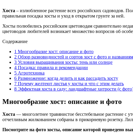
Хоста
– излюбленное растение всех российских садоводов. Пожа
правильная посадка хосты и уход в открытом грунте за ней.
Хосты полюбились российским цветоводам сравнительно недавно
цветоводов любителей возникает множество вопросов об особен
Содержание
1
Многообразие хост: описание и фото
2
Обзор разновидностей и сортов хост с фото и названия
3
Условия выращивания хосты: тень или солнце
4
Посадка: правила и рекомендации
5
Агротехника
6
Размножение: когда делить и как рассадить хосту
7
Почему желтеют листья у хосты и что с этим делать
8
Эффектная хоста в саду: ландшафтные хитрости (с фото
Многообразие хост: описание и фото
Хоста
— многолетнее травянистое бесстебельное растение с 
отчетливым жилкованием собраны в прикорневую розетку. Лило
Посмотрите на фото хосты, описание которой приведено вы