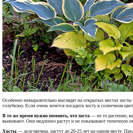
Особенно невыразительно выглядят на открытых местах хосты с
голубизну. Если очень хочется посадить хосту в солнечном цве
В то же время нужно помнить, что хоста
— не то растение, к
выживают. Они медленно растут и не показывают типичную ок
Хосты
— долговечны, растут до 20-25 лет на одном месте. Пр