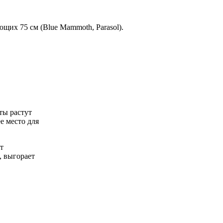
щих 75 см (Blue Mammoth, Parasol).
ты растут
е место для
т
, выгорает