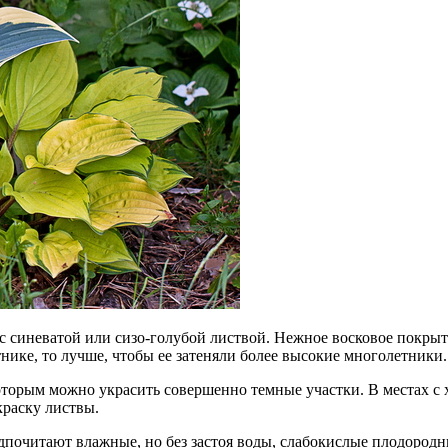
 синеватой или сизо-голубой листвой. Нежное восковое покрыти
тнике, то лучше, чтобы ее затеняли более высокие многолетники.
оторым можно украсить совершенно темные участки. В местах с х
раску листвы.
едпочитают влажные, но без застоя воды, слабокислые плодород