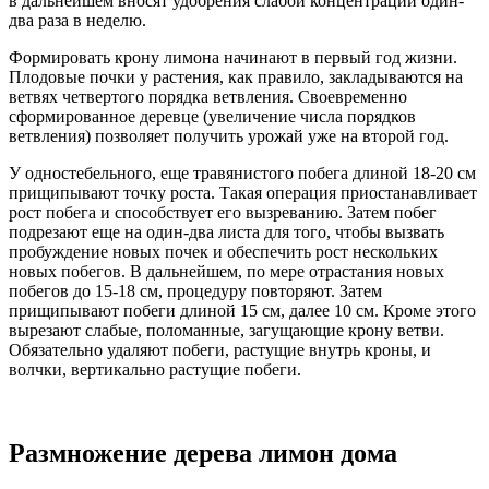
в дальнейшем вносят удобрения слабой концентрации один-
два раза в неделю.
Формировать крону лимона начинают в первый год жизни.
Плодовые почки у растения, как правило, закладываются на
ветвях четвертого порядка ветвления. Своевременно
сформированное деревце (увеличение числа порядков
ветвления) позволяет получить урожай уже на второй год.
У одностебельного, еще травянистого побега длиной 18-20 см
прищипывают точку роста. Такая операция приостанавливает
рост побега и способствует его вызреванию. Затем побег
подрезают еще на один-два листа для того, чтобы вызвать
пробуждение новых почек и обеспечить рост нескольких
новых побегов. В дальнейшем, по мере отрастания новых
побегов до 15-18 см, процедуру повторяют. Затем
прищипывают побеги длиной 15 см, далее 10 см. Кроме этого
вырезают слабые, поломанные, загущающие крону ветви.
Обязательно удаляют побеги, растущие внутрь кроны, и
волчки, вертикально растущие побеги.
Размножение дерева лимон дома