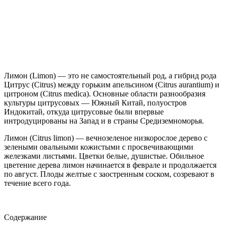
Лимон (Limon) — это не самостоятельный род, а гибрид рода
Цитрус (Citrus) между горьким апельсином (Citrus aurantium) и
цитроном (Citrus medica). Основные области разнообразия
культуры цитрусовых — Южный Китай, полуостров
Индокитай, откуда цитрусовые были впервые
интродуцированы на Запад и в страны Средиземноморья.
Лимон (Citrus limon) — вечнозеленое низкорослое дерево с
зелеными овальными кожистыми с просвечивающими
железками листьями. Цветки белые, душистые. Обильное
цветение дерева лимон начинается в феврале и продолжается
по август. Плоды желтые с заостренным соском, созревают в
течение всего года.
Содержание