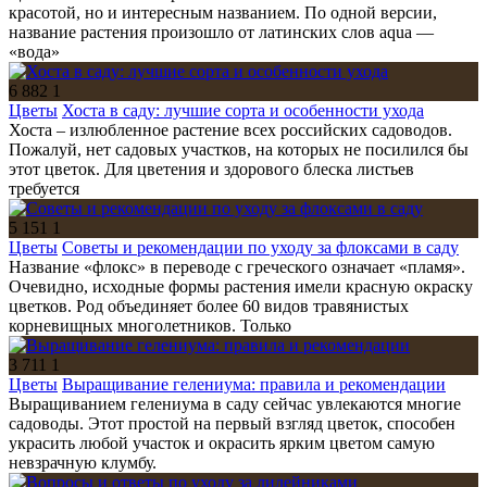
красотой, но и интересным названием. По одной версии,
название растения произошло от латинских слов aqua —
«вода»
6 882
1
Цветы
Хоста в саду: лучшие сорта и особенности ухода
Хоста – излюбленное растение всех российских садоводов.
Пожалуй, нет садовых участков, на которых не посилился бы
этот цветок. Для цветения и здорового блеска листьев
требуется
5 151
1
Цветы
Советы и рекомендации по уходу за флоксами в саду
Название «флокс» в переводе с греческого означает «пламя».
Очевидно, исходные формы растения имели красную окраску
цветков. Род объединяет более 60 видов травянистых
корневищных многолетников. Только
3 711
1
Цветы
Выращивание гелениума: правила и рекомендации
Выращиванием гелениума в саду сейчас увлекаются многие
садоводы. Этот простой на первый взгляд цветок, способен
украсить любой участок и окрасить ярким цветом самую
невзрачную клумбу.