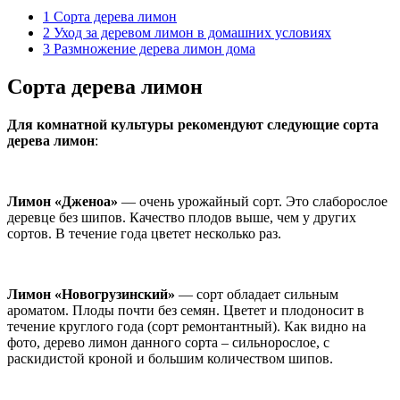
1
Сорта дерева лимон
2
Уход за деревом лимон в домашних условиях
3
Размножение дерева лимон дома
Сорта дерева лимон
Для комнатной культуры рекомендуют следующие сорта
дерева лимон
:
Лимон «Дженоа»
— очень урожайный сорт. Это слаборослое
деревце без шипов. Качество плодов выше, чем у других
сортов. В течение года цветет несколько раз.
Лимон
«Новогрузинский»
— сорт обладает сильным
ароматом. Плоды почти без семян. Цветет и плодоносит в
течение круглого года (сорт ремонтантный). Как видно на
фото, дерево лимон данного сорта – сильнорослое, с
раскидистой кроной и большим количеством шипов.