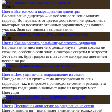
7 390
2
Цветы
Все тонкости выращивания дицентры
Выращивание дицентры – излюбленное занятие многих
садовод. Во-первых, этот цветок достаточно неприхотлив, а
во-вторых он послужит отличным украшением для вашего
участка. Зная все тонкости выращивания
8 139
1
Цветы
Как вырастить дельфиниум: секреты садоводов
Выращивание многолетнего дельфиниума – дело совсем не
сложное, особенно если знать некоторые секреты и хитрости.
Этот цветок будет радовать глаз своим шикарным цветением
несколько раз
6 236
1
Цветы
Цветущая виола: выращивание из семян
Посадка виолы в грунт – тема интересующая многих
садоводов, т.к. в мировом производстве семян и рассады эта
культура традиционно занимает одно из ведущих мест.
Цветущая
8 523
1
Цветы
Прекрасная аквилегия: выращивание из семян
Цветок аквилегия – привлекает внимание не только своей