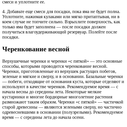
смеси и уплотните ее.
4. Добавьте еще смеси для посадки, пока яма не будет полна.
Уплотните, нажимая кулаками или мягко притаптывая, ни в
коем случае не топчите сильно. Взрыхлите поверхность, как
только яма будет заполнена — после посадки должен
получиться влагоудерживающий резервуар. Полейте после
посадки.
Черенкование весной
Верхушечные черенки и черенки «с пяткой» — это основные
способы, которыми проводится черенкование весной.
Черенки, приготовленные из верхушек растущих побегов,
зеленые и мягкие и сверху, и в основании. Базальные черенки
— побеги, отходящие от основания куста, которые отделяют и
используют в качестве черенков. Рекомендуемое время — с
начала весны до середины лета. Некоторые мелкие
кустарники и многие бордюрные многолетние растения
размножают таким образом. Черенки «с пяткой» — частичкой
старой древесины — являются зелеными сверху, но частично
одревесневшими в основании (полузрелыми). Рекомендуемое
время — с середины лета до начала осени.