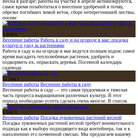
Весна в разгаре: работы на участке в апреле активизируются,
самое время позаботиться о внесении удобрений в почву,
обрезке погибших зимой веток, сборе неперегнившей листвы,
посеве
6 668
0
Весенние работы
Работа в саду и на огороде в мае: посадка
культур и уход за растениями
Работа в саду и на огороде в мае ведутся полным ходом: самое
время высадить теплолюбивые растения, удобрить и
подкормить их, опрыскать деревья. Посевной календарь
садовода
11 544
1
Весенние работы
Весенние работы в саду
Весенние работы в саду — это самая трудоемкая и тяжелая
часть процесса выращивания различных культур. В этот
период необходимо успеть сделать очень многое. В список
6 840
0
Весенние работы
Посадка луковичных растений весной
Посадка луковичных растений весной требует внимательного
подхода как к выбору подходящего вида контейнера, так и к
наполнению его почвенной смесью. Мы предлагаем вашему