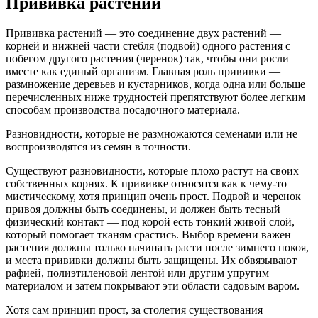
Прививка растений
Прививка растений — это соединение двух растений —
корней и нижней части стебля (подвой) одного растения с
побегом другого растения (черенок) так, чтобы они росли
вместе как единый организм. Главная роль прививки —
размножение деревьев и кустарников, когда одна или больше
перечисленных ниже трудностей препятствуют более легким
способам производства посадочного материала.
Разновидности, которые не размножаются семенами или не
воспроизводятся из семян в точности.
Существуют разновидности, которые плохо растут на своих
собственных корнях. К прививке относятся как к чему-то
мистическому, хотя принцип очень прост. Подвой и черенок
привоя должны быть соединены, и должен быть тесный
физический контакт — под корой есть тонкий живой слой,
который помогает тканям срастись. Выбор времени важен —
растения должны только начинать расти после зимнего покоя,
и места прививки должны быть защищены. Их обвязывают
рафией, полиэтиленовой лентой или другим упругим
материалом и затем покрывают эти области садовым варом.
Хотя сам принцип прост, за столетия существования