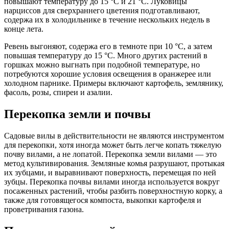
повышают температуру до 15 °С и 21 °С. Луковицы
нарциссов для сверхраннего цветения подготавливают,
содержа их в холодильнике в течение нескольких недель в
конце лета.
Ревень выгоняют, содержа его в темноте при 10 °С, а затем
повышая температуру до 15 °С. Много других растений в
горшках можно выгнать при подобной температуре, но
потребуются хорошие условия освещения в оранжерее или
холодном парнике. Примеры включают картофель, землянику,
фасоль, розы, спиреи и азалии.
Перекопка земли и почвы
Садовые вилы в действительности не являются инструментом
для перекопки, хотя иногда может быть легче копать тяжелую
почву вилами, а не лопатой. Перекопка земли вилами — это
метод культивирования. Земляные комья разрушают, протыкая
их зубцами, и выравнивают поверхность, перемещая по ней
зубцы. Перекопка почвы вилами иногда используется вокруг
посаженных растений, чтобы разбить поверхностную корку, а
также для готовящегося компоста, выкопки картофеля и
проветривания газона.