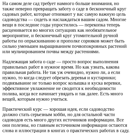
На самом деле сад требует намного больше внимания, но
также неверно превращать заботу о саде в бесконечный круг
садовых работ, которые отнимают у вас самую важную цель
садоводства — сидеть и наслаждаться вашим садом. Многие
вещи в последние годы упростились — перекопка теперь
расценивается во многих ситуациях как необязательное
мероприятие, и бесконечный круг утомительной ручной
работы по опрыскиванию и прополке сорняков может быть
сильно уменьшен выращиванием почвопокровных растений
или мульчированием почвы между растениями.
Надлежащая забота о саде — просто вопрос выполнения
правильных работ в нужное время. Но как узнать, какова
правильная работа. Не так уж очевидно, нужно ли, а если
нужно, то когда следует обрезать деревья и кустарники;
подвязывание не только вопрос колышка и куска веревки,
эффективное увлажнение не сводится к необходимости
полива, когда все начинает увядать и так далее. Есть много
вещей, которым нужно учиться.
Практический курс — хорошая идея, если садоводство
должно стать серьезным хобби, но для остальной части
садоводов есть много других источников информации. Все
они полезны, но главным источником информации остаются
слова и иллюстрации в книгах о практических работах в саду.