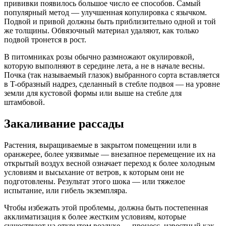
прививки появилось большое число ее способов. Самый
популярный метод — улучшенная копулировка с язычком.
Подвой и привой должны быть приблизительно одной и той
же толщины. Обвязочный материал удаляют, как только
подвой тронется в рост.
В питомниках розы обычно размножают окулировкой,
которую выполняют в середине лета, а не в начале весны.
Почка (так называемый глазок) выбранного сорта вставляется
в T-образный надрез, сделанный в стебле подвоя — на уровне
земли для кустовой формы или выше на стебле для
штамбовой.
Закаливание рассады
Растения, выращиваемые в закрытом помещении или в
оранжерее, более уязвимые — внезапное перемещение их на
открытый воздух весной означает переход к более холодным
условиям и высыхание от ветров, к которым они не
подготовлены. Результат этого шока — или тяжелое
испытание, или гибель экземпляра.
Чтобы избежать этой проблемы, должна быть постепенная
акклиматизация к более жестким условиям, которые
существуют на открытом воздухе — процесс, известный как