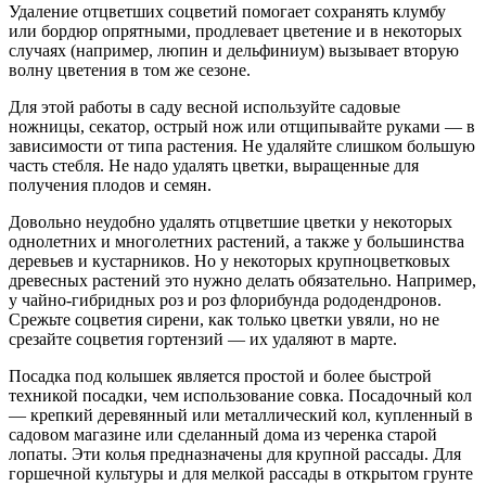
Удаление отцветших соцветий помогает сохранять клумбу
или бордюр опрятными, продлевает цветение и в некоторых
случаях (например, люпин и дельфиниум) вызывает вторую
волну цветения в том же сезоне.
Для этой работы в саду весной используйте садовые
ножницы, секатор, острый нож или отщипывайте руками — в
зависимости от типа растения. Не удаляйте слишком большую
часть стебля. Не надо удалять цветки, выращенные для
получения плодов и семян.
Довольно неудобно удалять отцветшие цветки у некоторых
однолетних и многолетних растений, а также у большинства
деревьев и кустарников. Но у некоторых крупноцветковых
древесных растений это нужно делать обязательно. Например,
у чайно-гибридных роз и роз флорибунда рододендронов.
Срежьте соцветия сирени, как только цветки увяли, но не
срезайте соцветия гортензий — их удаляют в марте.
Посадка под колышек является простой и более быстрой
техникой посадки, чем использование совка. Посадочный кол
— крепкий деревянный или металлический кол, купленный в
садовом магазине или сделанный дома из черенка старой
лопаты. Эти колья предназначены для крупной рассады. Для
горшечной культуры и для мелкой рассады в открытом грунте