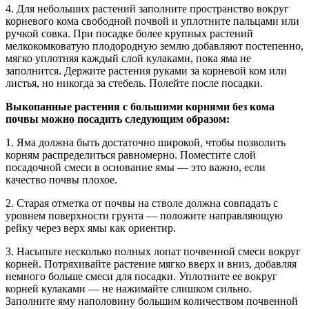
4. Для небольших растений заполните пространство вокруг
корневого кома свободной почвой и уплотните пальцами или
ручкой совка. При посадке более крупных растений
мелкокомковатую плодородную землю добавляют постепенно,
мягко уплотняя каждый слой кулаками, пока яма не
заполнится. Держите растения руками за корневой ком или
листья, но никогда за стебель. Полейте после посадки.
Выкопанные растения с большими корнями без кома
почвы можно посадить следующим образом:
1. Яма должна быть достаточно широкой, чтобы позволить
корням распределиться равномерно. Поместите слой
посадочной смеси в основание ямы — это важно, если
качество почвы плохое.
2. Старая отметка от почвы на стволе должна совпадать с
уровнем поверхности грунта — положите направляющую
рейку через верх ямы как ориентир.
3. Насыпьте несколько полных лопат почвенной смеси вокруг
корней. Потряхивайте растение мягко вверх и вниз, добавляя
немного больше смеси для посадки. Уплотните ее вокруг
корней кулаками — не нажимайте слишком сильно.
Заполните яму наполовину большим количеством почвенной