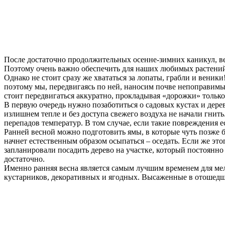
После достаточно продолжительных осенне-зимних каникул, ве
Поэтому очень важно обеспечить для наших любимых растений в
Однако не стоит сразу же хвататься за лопаты, грабли и веник
поэтому мы, передвигаясь по ней, наносим почве непоправимый
стоит передвигаться аккуратно, прокладывая «дорожки» только
В первую очередь нужно позаботиться о садовых кустах и дерев
излишнем тепле и без доступа свежего воздуха не начали гнит
перепадов температур. В том случае, если такие повреждения ес
Ранней весной можно подготовить ямы, в которые чуть позже бу
начнет естественным образом осыпаться – оседать. Если же этого
запланировали посадить дерево на участке, который постоянно
достаточно.
Именно ранняя весна является самым лучшим временем для мелк
кустарников, декоративных и ягодных. Высаженные в отошедшу