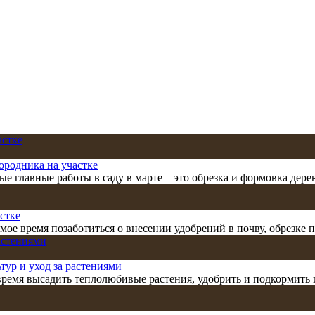
городника на участке
е главные работы в саду в марте – это обрезка и формовка дере
стке
самое время позаботиться о внесении удобрений в почву, обрезк
ьтур и уход за растениями
 время высадить теплолюбивые растения, удобрить и подкормить 