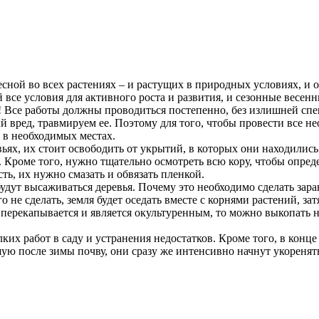
сной во всех растениях – и растущих в природных условиях, и 
се условия для активного роста и развития, и сезонные весенни
и! Все работы должны проводиться постепенно, без излишней спе
 вред, травмируем ее. Поэтому для того, чтобы провести все не
 в необходимых местах.
ьях, их стоит освободить от укрытий, в которых они находились
ь. Кроме того, нужно тщательно осмотреть всю кору, чтобы опред
ть, их нужно смазать и обвязать пленкой.
дут высаживаться деревья. Почему это необходимо сделать заран
 не сделать, земля будет оседать вместе с корнями растений, зат
 перекапывается и является окультуренным, то можно выкопать 
их работ в саду и устранения недостатков. Кроме того, в конц
ю после зимы почву, они сразу же интенсивно начнут укоренять