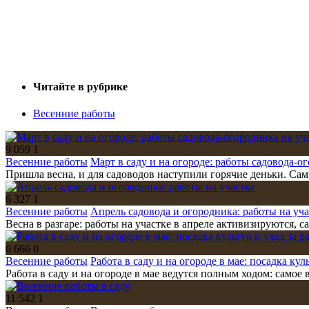
Читайте в рубрике
Весенние работы
9 059
1
Весенние работы
Март в саду и на огороде: работы садовода-о
Пришла весна, и для садоводов наступили горячие деньки. Самы
6 327
1
Весенние работы
Апрель садовода и огородника: работы на уча
Весна в разгаре: работы на участке в апреле активизируются, 
6 666
0
Весенние работы
Работа в саду и на огороде в мае: посадка кул
Работа в саду и на огороде в мае ведутся полным ходом: самое
11 542
1