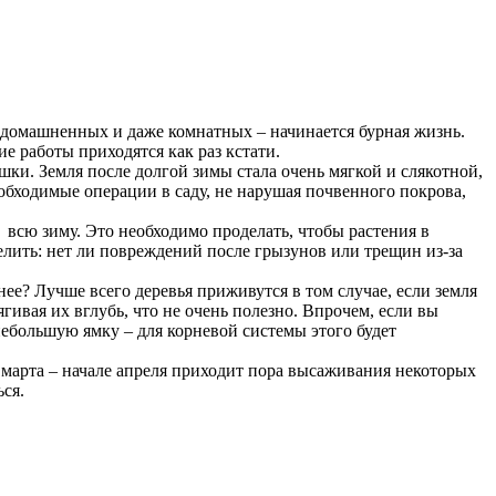
одомашненных и даже комнатных – начинается бурная жизнь.
е работы приходятся как раз кстати.
шки. Земля после долгой зимы стала очень мягкой и слякотной,
обходимые операции в саду, не нарушая почвенного покрова,
 всю зиму. Это необходимо проделать, чтобы растения в
елить: нет ли повреждений после грызунов или трещин из-за
ее? Лучше всего деревья приживутся в том случае, если земля
ягивая их вглубь, что не очень полезно. Впрочем, если вы
небольшую ямку – для корневой системы этого будет
е марта – начале апреля приходит пора высаживания некоторых
ся.