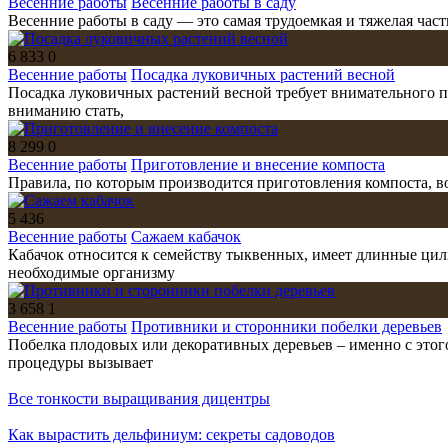
Весенние работы
Весенние работы в саду
Весенние работы в саду — это самая трудоемкая и тяжелая час
6 833
0
Весенние работы
Посадка луковичных растений весной
Посадка луковичных растений весной требует внимательного п
вниманию стать,
8 299
0
Весенние работы
Приготовление и внесение компоста
Правила, по которым производится приготовления компоста, во
5 436
Весенние работы
Сажаем кабачок
Кабачок относится к семейству тыквенных, имеет длинные цил
необходимые организму
3 658
1
Весенние работы
Противники и сторонники побелки деревьев
Побелка плодовых или декоративных деревьев – именно с этог
процедуры вызывает
Все тонкости выращивания дицентры
Как вырастить дельфиниум: секреты садоводов