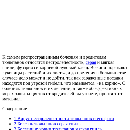
К самым распространенным болезням и вредителям
тюльпанов относятся пестролепестность,
серая
и мягкая
гнили, фузариоз и корневой луковый клещ. Все они поражают
луковицы растений и их листья, а до цветения в большинстве
случаев дело может и не дойти, так как зараженные посадки
находятся под угрозой гибели, что называется, «на корню». О
болезнях тюльпанов и их лечении, а также об эффективных
мерах защиты цветов от вредителей вы узнаете, прочтя этот
материал.
Содержание
1
Вирус пестролепестности тюльпанов и его фото
2
Болезнь тюльпанов серая гниль
3
Болезни луковиц тюльпанов мягкая гниль