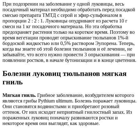
При подозрении на заболевание у одной луковицы, весь
посадочный материал необходимо обработать перед посадкой
смесью препарата ТМТД с серой и эфир-сульфоналом в
пропорции 2 : 2 : 1. Луковицы опудривают из расчета 10 г
смеси на 1 кг посадочного материала. Но эта обработка
предохраняет растения только на короткое время. Поэтому во
время вегетации проводят опрыскивание тюльпанов 1%-й
бордоской жидкостью или 0,5% раствором Эупорена. Теперь,
когда вы знаете об этой болезни тюльпанов и её лечении, не
забывайте, что всего нужно провести 3 опрыскивания — при
появлении ростков, в начале бутонизации и в конце цветения.
Болезни луковиц тюльпанов мягкая
гниль
Мягкая гниль.
Грибное заболевание, возбудителем которого
являются грибы Pythium ultimum. Болезнь поражает луковицы.
Они становятся водянистыми и приобретают розовый
оттенок. От них исходит неприятный гнилостный запах. Из
пораженных луковиц поначалу развиваются ростки и
некоторое время они выглядят, как здоровые.