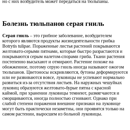
но с них возбудитель может передаться на тюльпаны.
Болезнь тюльпанов серая гниль
Серая гниль
– это грибное заболевание, возбудителем
которого являются продукты жизнедеятельности грибка
Botrytis tulipae. Пораженные листья растений покрываются
желтовато-серыми пятнами, которые быстро разрастаются и
покрываются серым налетом-спорами гриба. Ткани растения
постепенно высыхают и отмирают. Растение похоже на
обожженное, поэтому серую гниль иногда называют ожогом
тюльпанов. Цветоносы искривляются, бутоны деформируются
или не развиваются вовсе, луковицы не успевают нормально
развиться из-за отсутствия листьев. На наружных чешуйках
луковиц образуются желтовато-бурые пятна с красной
каймой, при хранении луковицы темнеют, размягчаются и
сморщиваются, иногда полностью сгнивают. Однако при
слабой степени поражения внешние признаки на луковице
могут быть практически незаметны, они проявятся только на
самом растении, выросшем из больной луковицы.