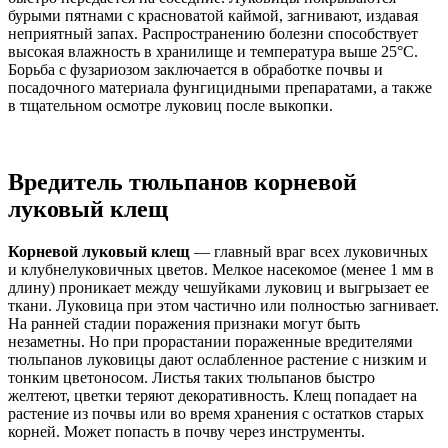
бурыми пятнами с красноватой каймой, загнивают, издавая
неприятный запах. Распространению болезни способствует
высокая влажность в хранилище и температура выше 25°С.
Борьба с фузариозом заключается в обработке почвы и
посадочного материала фунгицидными препаратами, а также
в тщательном осмотре луковиц после выкопки.
Вредитель тюльпанов корневой
луковый клещ
Корневой луковый клещ
— главный враг всех луковичных
и клубнелуковичных цветов. Мелкое насекомое (менее 1 мм в
длину) проникает между чешуйками луковиц и выгрызает ее
ткани. Луковица при этом частично или полностью загнивает.
На ранней стадии поражения признаки могут быть
незаметны. Но при прорастании пораженные вредителями
тюльпанов луковицы дают ослабленное растение с низким и
тонким цветоносом. Листья таких тюльпанов быстро
желтеют, цветки теряют декоративность. Клещ попадает на
растение из почвы или во время хранения с остатков старых
корней. Может попасть в почву через инструменты.