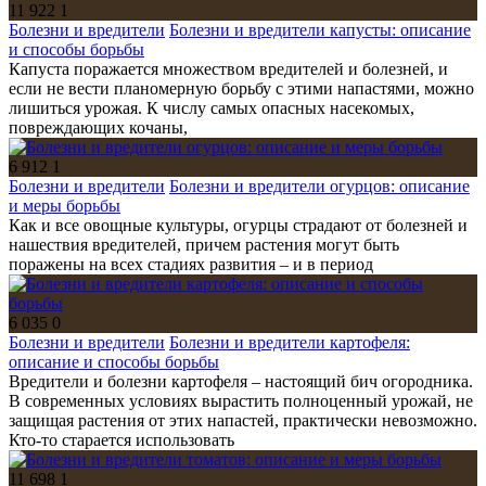
11 922
1
Болезни и вредители
Болезни и вредители капусты: описание
и способы борьбы
Капуста поражается множеством вредителей и болезней, и
если не вести планомерную борьбу с этими напастями, можно
лишиться урожая. К числу самых опасных насекомых,
повреждающих кочаны,
6 912
1
Болезни и вредители
Болезни и вредители огурцов: описание
и меры борьбы
Как и все овощные культуры, огурцы страдают от болезней и
нашествия вредителей, причем растения могут быть
поражены на всех стадиях развития – и в период
6 035
0
Болезни и вредители
Болезни и вредители картофеля:
описание и способы борьбы
Вредители и болезни картофеля – настоящий бич огородника.
В современных условиях вырастить полноценный урожай, не
защищая растения от этих напастей, практически невозможно.
Кто-то старается использовать
11 698
1