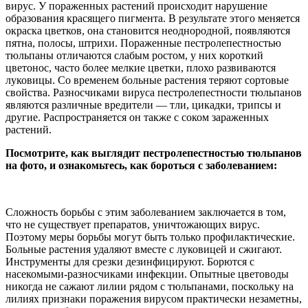
вирус. У пораженных растений происходит нарушение
образования красящего пигмента. В результате этого меняется
окраска цветков, она становится неоднородной, появляются
пятна, полосы, штрихи. Пораженные пестролепестностью
тюльпаны отличаются слабым ростом, у них короткий
цветонос, часто более мелкие цветки, плохо развиваются
луковицы. Со временем больные растения теряют сортовые
свойства. Разносчиками вируса пестролепестности тюльпанов
являются различные вредители — тли, цикадки, трипсы и
другие. Распространяется он также с соком зараженных
растений.
Посмотрите, как выглядит пестролепестностью тюльпанов
на фото, и ознакомьтесь, как бороться с заболеванием:
Сложность борьбы с этим заболеванием заключается в том,
что не существует препаратов, уничтожающих вирус.
Поэтому меры борьбы могут быть только профилактические.
Больные растения удаляют вместе с луковицей и сжигают.
Инструменты для срезки дезинфицируют. Борются с
насекомыми-разносчиками инфекции. Опытные цветоводы
никогда не сажают лилии рядом с тюльпанами, поскольку на
лилиях признаки поражения вирусом практически незаметны,