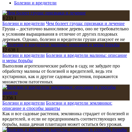
Болезни и вредители
8 233
1
Болезни и вредители
Чем болеет груша: признаки и лечение
Груша – достаточно выносливое дерево, оно не требовательно
к условиям выращивания в отличие от других плодовых
деревьев. Однако, болезни и вредители груши атакуют ее не
12 638
1
Болезни и вредители
Болезни и вредители малины: описание
и меры борьбы
Выполняя агротехнические работы в саду, не забудьте про
обработку малины от болезней и вредителей, ведь эти
кустарники, как и другие садовые растения, поражаются
множеством патогенных
7 356
1
Болезни и вредители
Болезни и вредители земляники:
описание и способы защиты
Как и все садовые растения, земляника страдает от болезней и
вредителей, и если не предпринимать соответствующих мер
борьбы, ваша дачная плантация может остаться без урожая.