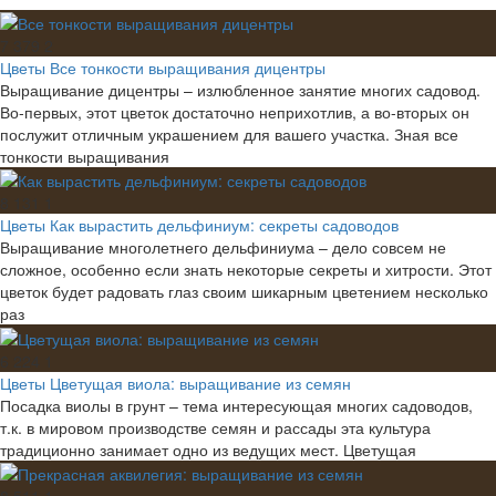
7 379
2
Цветы
Все тонкости выращивания дицентры
Выращивание дицентры – излюбленное занятие многих садовод.
Во-первых, этот цветок достаточно неприхотлив, а во-вторых он
послужит отличным украшением для вашего участка. Зная все
тонкости выращивания
8 131
1
Цветы
Как вырастить дельфиниум: секреты садоводов
Выращивание многолетнего дельфиниума – дело совсем не
сложное, особенно если знать некоторые секреты и хитрости. Этот
цветок будет радовать глаз своим шикарным цветением несколько
раз
6 224
1
Цветы
Цветущая виола: выращивание из семян
Посадка виолы в грунт – тема интересующая многих садоводов,
т.к. в мировом производстве семян и рассады эта культура
традиционно занимает одно из ведущих мест. Цветущая
8 511
1