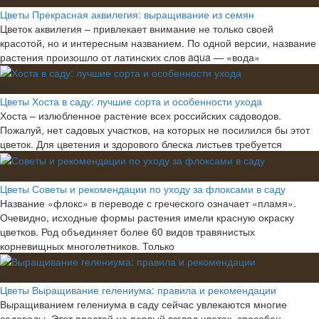
Цветы
Прекрасная аквилегия: выращивание из семян
Цветок аквилегия – привлекает внимание не только своей
красотой, но и интересным названием. По одной версии, название
растения произошло от латинских слов aqua — «вода»
6 878
1
Цветы
Хоста в саду: лучшие сорта и особенности ухода
Хоста – излюбленное растение всех российских садоводов.
Пожалуй, нет садовых участков, на которых не посилился бы этот
цветок. Для цветения и здорового блеска листьев требуется
5 151
1
Цветы
Советы и рекомендации по уходу за флоксами в саду
Название «флокс» в переводе с греческого означает «пламя».
Очевидно, исходные формы растения имели красную окраску
цветков. Род объединяет более 60 видов травянистых
корневищных многолетников. Только
3 711
1
Цветы
Выращивание гелениума: правила и рекомендации
Выращиванием гелениума в саду сейчас увлекаются многие
садоводы. Этот простой на первый взгляд цветок, способен