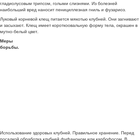
гладиолусовым трипсом, голыми слизнями. Из болезней
наибольший вред наносит пенициллезная гниль и фузариоз.
Луковый корневой клещ питается мякотью клубней. Они загнивают
и засыхают. Клещ имеет короткоовальную форму тела, окрашен в
мутно-белый цвет.
Меры
борьбы.
Использование здоровых клубней. Правильное хранение. Перед
посадкой обработка клубней фуфаноном или карбофосом. В