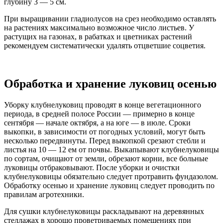
глубину 3 — 5 см.
При выращивании гладиолусов на срез необходимо оставлять
на растениях максимально возможное число листьев. У
растущих на газонах, в рабатках и цветниках растений
рекомендуем систематически удалять отцветшие соцветия.
Обработка и хранение луковиц осенью
Уборку клубнелуковиц проводят в конце вегетационного
периода, в средней полосе России — примерно в конце
сентября — начале октября, а на юге — в июле. Сроки
выкопки, в зависимости от погодных условий, могут быть
несколько передвинуты. Перед выкопкой срезают стебли и
листья на 10 — 12 ем от почвы. Выкапывают клубнелуковицы
по сортам, очищают от земли, обрезают корни, все больные
луковицы отбраковывают. После уборки и очистки
клубнелуковицы обязательно следует протравить фундазолом.
Обработку осенью и хранение луковиц следует проводить по
правилам агротехники.
Для сушки клубнелуковицы раскладывают на деревянных
стеллажах в хорошо проветриваемых помещениях при