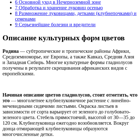
6
Основной уход в Нечерноземной зоне
7
Обработка и хранение луковиц осенью
8
Размножение луковицами, детками (клубнепочками) и
семенами
9
Серьезнейшие болезни и вредители
Описание культурных форм цветов
Родина
— субтропические и тропические районы Африки,
Средиземноморье, юг Европы, а также Кавказ, Средняя Азия
и Западная Сибирь. Многие культурные формы гладиолусов
получены в результате скрещивания африканских видов с
европейскими.
Начиная описание цветов гладиолусов, стоит отметить, что
это
— многолетнее клубнелуковичное растение с линейно-
мечевидными сидячими листьями. Окраска листьев в
зависимости от сорта варьирует от зеленого до голубовато-
зеленого цвета. Стебель прямостоячий, высотой от 30—35 до
120 см. Клубнелуковица ежегодно возобновляется. Вокруг
донца отмирающей клубнелуковицы образуются
многочисленные детки.