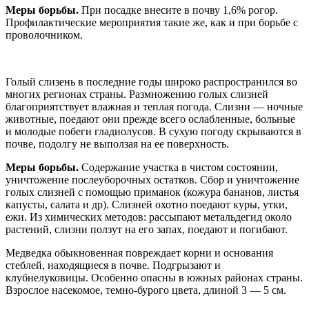
Меры борьбы.
При посадке внесите в почву 1,6% рогор.
Профилактические мероприятия такие же, как и при борьбе с
проволочником.
Голый слизень в последние годы широко распространился во
многих регионах страны. Размножению голых слизней
благоприятствует влажная и теплая погода. Слизни — ночные
животные, поедают они прежде всего ослабленные, больные
и молодые побеги гладиолусов. В сухую погоду скрываются в
почве, подолгу не выползая на ее поверхность.
Меры борьбы.
Содержание участка в чистом состоянии,
уничтожение послеуборочных остатков. Сбор и уничтожение
голых слизней с помощью приманок (кожура бананов, листья
капусты, салата и др). Слизней охотно поедают куры, утки,
ежи. Из химических методов: рассыпают метальдегид около
растений, слизни ползут на его запах, поедают и погибают.
Медведка обыкновенная повреждает корни и основания
стеблей, находящиеся в почве. Подгрызают и
клубнелуковицы. Особенно опасны в южных районах страны.
Взрослое насекомое, темно-бурого цвета, длиной 3 — 5 см.