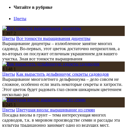
Читайте в рубрике
Цветы
7 397
2
Цветы
Все тонкости выращивания дицентры
Выращивание дицентры – излюбленное занятие многих
садовод. Во-первых, этот цветок достаточно неприхотлив, а
во-вторых он послужит отличным украшением для вашего
участка. Зная все тонкости выращивания
8 148
1
Цветы
Как вырастить дельфиниум: секреты садоводов
Выращивание многолетнего дельфиниума – дело совсем не
сложное, особенно если знать некоторые секреты и хитрости.
Этот цветок будет радовать глаз своим шикарным цветением
несколько раз
6 245
1
Цветы
Цветущая виола: выращивание из семян
Посадка виолы в грунт – тема интересующая многих
садоводов, т.к. в мировом производстве семян и рассады эта
культура традиционно занимает одно из ведущих мест.