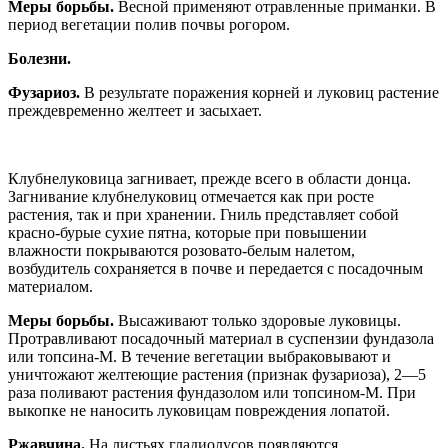
Меры борьбы.
Весной применяют отравленные приманки. В
период вегетации полив почвы рогором.
Болезни.
Фузариоз.
В результате поражения корней и луковиц растение
преждевременно желтеет и засыхает.
Клубнелуковица загнивает, прежде всего в области донца.
Загнивание клубнелуковиц отмечается как при росте
растения, так и при хранении. Гниль представляет собой
красно-бурые сухие пятна, которые при повышении
влажности покрываются розовато-белым налетом,
возбудитель сохраняется в почве и передается с посадочным
материалом.
Меры борьбы.
Высаживают только здоровые луковицы.
Протравливают посадочный материал в суспензии фундазола
или топсина-М. В течение вегетации выбраковывают и
уничтожают желтеющие растения (признак фузариоза), 2—5
раза поливают растения фундазолом или топсином-М. При
выкопке не наносить луковицам повреждения лопатой.
Ржавчина.
На листьях гладиолусов появляются