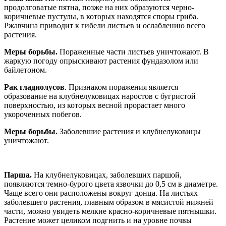
продолговатые пятна, позже на них образуются черно-
коричневые пустулы, в которых находятся споры гриба.
Ржавчина приводит к гибели листьев и ослаблению всего
растения.
Меры борьбы.
Пораженные части листьев уничтожают. В
жаркую погоду опрыскивают растения фундазолом или
байлетоном.
Рак гладиолусов
. Признаком поражения является
образование на клубнелуковицах наростов с бугристой
поверхностью, из которых весной прорастает много
укороченных побегов.
Меры борьбы.
Заболевшие растения и клубнелуковицы
уничтожают.
Парша.
На клубнелуковицах, заболевших паршой,
появляются темно-бурого цвета язвочки до 0,5 см в диаметре.
Чаще всего они расположены вокруг донца. На листьях
заболевшего растения, главным образом в мясистой нижней
части, можно увидеть мелкие красно-коричневые пятнышки.
Растение может целиком подгнить и на уровне почвы