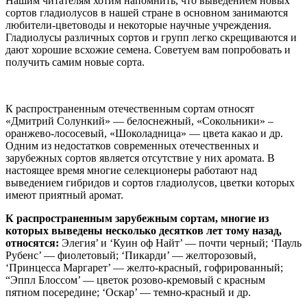
Нашим читателям хотим напомнить, что выведением новых
сортов гладиолусов в нашей стране в основном занимаются
любители-цветоводы и некоторые научные учреждения.
Гладиолусы различных сортов и групп легко скрещиваются и
дают хорошие всхожие семена. Советуем вам попробовать и
получить самим новые сорта.
К распространенным отечественным сортам относят
«Дмитрий Солункий» — белоснежный, «Сокольники» –
оранжево-лососевый, «Шоколадница» — цвета какао и др.
Одним из недостатков современных отечественных и
зарубежных сортов является отсутствие у них аромата. В
настоящее время многие селекционеры работают над
выведением гибридов и сортов гладиолусов, цветки которых
имеют приятный аромат.
К распространенным зарубежным сортам, многие из
которых выведены несколько десятков лет тому назад,
относятся:
Элегия’ и ‘Куин оф Найт’ — почти черный; ‘Пауль
Рубенс’ — фиолетовый; ‘Пикарди’ — желторозовый,
‘Принцесса Маргарет’ — желто-красный, гофрированный;
“Эппл Блоссом’ — цветок розово-кремовый с красным
пятном посередине; ‘Оскар’ — темно-красный и др.