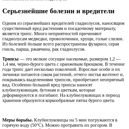
Серьезнейшие болезни и вредители
Одним из серьезнейших вредителей гладиолусов, наносящим
существенный вред растениям и посадочному материалу,
является трипс. Много неприятностей причиняют
гладиолусам медведки, проволочники, хрущи, голые слизни.
Из болезней больше всего распространены фузариоз, серая
гниль, парша, ржавчина, рак гладиолусов.
Трипсы
— это мелкие сосущие насекомые, размером 1,2 —
1,4 мм, черно-бурого цвета с оранжевым брюшком. В течение
года трипс дает несколько поколений. Взрослые особи и их
личинки питаются соком растений, отчего листья желтеют и,
покрываясь выделениями трипсов, приобретают неопрятный
вид. Особенно большой вред трипсы наносят
клубнелуковицам, бутонам и цветкам, которые
деформируются и погибают. На клубнелуковицах в период
хранения образуются коркообразные пятна бурого цвета.
Меры борьбы.
Клубнелуковицы на 5 мин погружаются в
горячую воду (50°С). Можно протравить их рогором. В