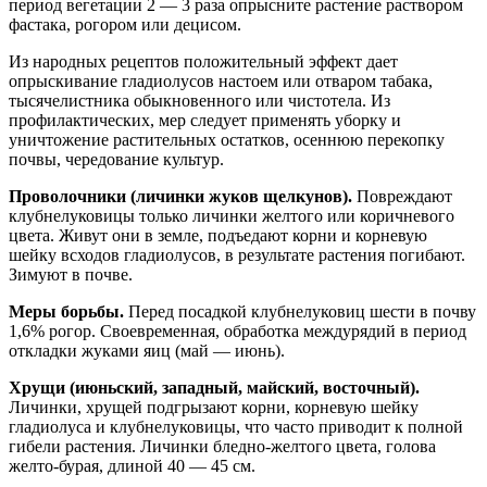
период вегетации 2 — 3 раза опрысните растение раствором
фастака, рогором или децисом.
Из народных рецептов положительный эффект дает
опрыскивание гладиолусов настоем или отваром табака,
тысячелистника обыкновенного или чистотела. Из
профилактических, мер следует применять уборку и
уничтожение растительных остатков, осеннюю перекопку
почвы, чередование культур.
Проволочники (личинки жуков щелкунов).
Повреждают
клубнелуковицы только личинки желтого или коричневого
цвета. Живут они в земле, подъедают корни и корневую
шейку всходов гладиолусов, в результате растения погибают.
Зимуют в почве.
Меры борьбы.
Перед посадкой клубнелуковиц шести в почву
1,6% рогор. Своевременная, обработка междурядий в период
откладки жуками яиц (май — июнь).
Хрущи (июньский, западный, майский, восточный).
Личинки, хрущей подгрызают корни, корневую шейку
гладиолуса и клубнелуковицы, что часто приводит к полной
гибели растения. Личинки бледно-желтого цвета, голова
желто-бурая, длиной 40 — 45 см.