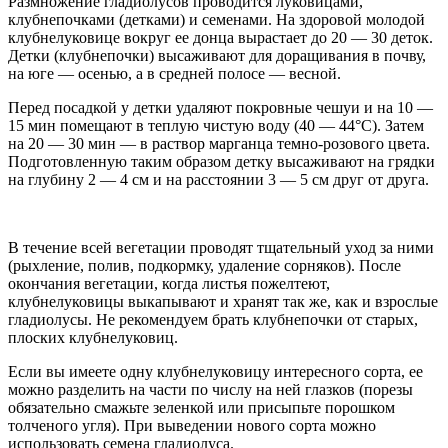
Размножение гладиолусов проводится луковицами,
клубнепочками (детками) и семенами. На здоровой молодой
клубнелуковице вокруг ее донца вырастает до 20 — 30 деток.
Детки (клубнепочки) высаживают для доращивания в почву,
на юге — осенью, а в средней полосе — весной.
Перед посадкой у детки удаляют покровные чешуи и на 10 —
15 мин помещают в теплую чистую воду (40 — 44°С). Затем
на 20 — 30 мин — в раствор марганца темно-розового цвета.
Подготовленную таким образом детку высаживают на грядки
на глубину 2 — 4 см и на расстоянии 3 — 5 см друг от друга.
В течение всей вегетации проводят тщательный уход за ними
(рыхление, полив, подкормку, удаление сорняков). После
окончания вегетации, когда листья пожелтеют,
клубнелуковицы выкапывают и хранят так же, как и взрослые
гладиолусы. Не рекомендуем брать клубнепочки от старых,
плоских клубнелуковиц.
Если вы имеете одну клубнелуковицу интересного сорта, ее
можно разделить на части по числу на ней глазков (порезы
обязательно смажьте зеленкой или присыпьте порошком
толченого угля). При выведении нового сорта можно
использовать семена гладиолуса.