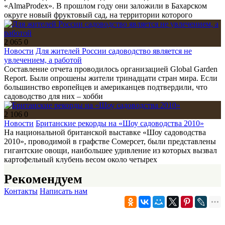
«AlmaProdex». В прошлом году они заложили в Бахарском
округе новый фруктовый сад, на территории которого
2 065
0
Новости
Для жителей России садоводство является не
увлечением, а работой
Составление отчета проводилось организацией Global Garden
Report. Были опрошены жители тринадцати стран мира. Если
большинство европейцев и американцев подтвердили, что
садоводство для них – хобби
2 106
0
Новости
Британские рекорды на «Шоу садоводства 2010»
На национальной британской выставке «Шоу садоводства
2010», проводимой в графстве Сомерсет, были представлены
гигантские овощи, наибольшее удивление из которых вызвал
картофельный клубень весом около четырех
Рекомендуем
Контакты
Написать нам
Ландшафтный дизайн