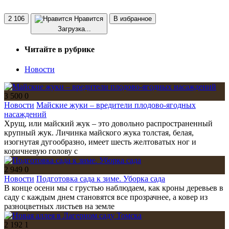
2 106
Нравится
В избранное
Загрузка...
Читайте в рубрике
Новости
3 500
0
Новости
Майские жуки – вредители плодово-ягодных
насаждений
Хрущ, или майский жук – это довольно распространенный
крупный жук. Личинка майского жука толстая, белая,
изогнутая дугообразно, имеет шесть желтоватых ног и
коричневую голову с
2 949
0
Новости
Подготовка сада к зиме. Уборка сада
В конце осени мы с грустью наблюдаем, как кроны деревьев в
саду с каждым днем становятся все прозрачнее, а ковер из
разноцветных листьев на земле
2 192
1