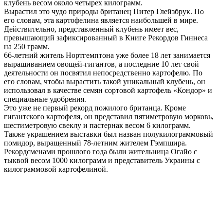
клубень весом около четырех килограмм.
Вырастил это чудо природы британец Питер Глейзбрук. По
его словам, эта картофелина является наибольшей в мире.
Действительно, представленный клубень имеет вес,
превышающий зафиксированный в Книге Рекордов Гиннеса
на 250 грамм.
66-летний житель Нортгемптона уже более 18 лет занимается
выращиванием овощей-гигантов, а последние 10 лет свой
деятельности он посвятил непосредственно картофелю. По
его словам, чтобы вырастить такой уникальный клубень, он
использовал в качестве семян сортовой картофель «Кондор» и
специальные удобрения.
Это уже не первый рекорд пожилого британца. Кроме
гигантского картофеля, он представил пятиметровую морковь,
шестиметровую свеклу и пастернак весом 6 килограмм.
Также украшением выставки был назван полукилограммовый
помидор, выращенный 78-летним жителем Гэмпшира.
Рекордсменами прошлого года были жительница Огайо с
тыквой весом 1000 килограмм и представитель Украины с
килограммовой картофелиной.