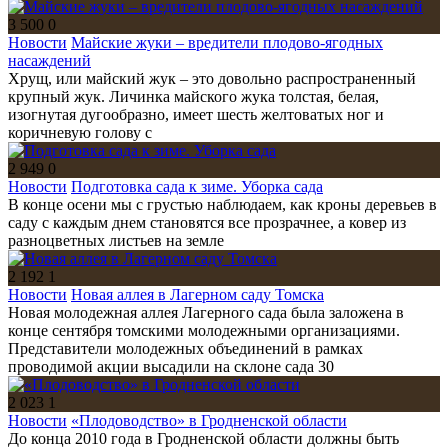
3 500
0
Новости
Майские жуки – вредители плодово-ягодных
насаждений
Хрущ, или майский жук – это довольно распространенный
крупный жук. Личинка майского жука толстая, белая,
изогнутая дугообразно, имеет шесть желтоватых ног и
коричневую голову с
2 949
0
Новости
Подготовка сада к зиме. Уборка сада
В конце осени мы с грустью наблюдаем, как кроны деревьев в
саду с каждым днем становятся все прозрачнее, а ковер из
разноцветных листьев на земле
2 192
1
Новости
Новая аллея в Лагерном саду Томска
Новая молодежная аллея Лагерного сада была заложена в
конце сентября томскими молодежными организациями.
Представители молодежных объединений в рамках
проводимой акции высадили на склоне сада 30
2 023
1
Новости
«Плодоводство» в Гродненской области
До конца 2010 года в Гродненской области должны быть