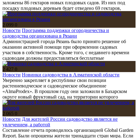
заложены 86 гектаров новых плодовых садов. Из них под
посадку плодовых деревьев будет отведено 69 гектаров,
2 099
0
Новости
Программа поддержки огородничества и
садоводства организована в Рязани
Администрацией города Рязань было принято решение об
оказании активной помощи при оформлении садовых
участков в собственность. Кроме того, с недавнего времени
садоводам должны предоставляться бесплатные
2 427
0
Новости
Новинки садоводства в Алматинской области
Уверенно закрепляет в республике свои позиции
растениеводческое и садоводческое объединение
«AlmaProdex». В прошлом году они заложили в Бахарском
округе новый фруктовый сад, на территории которого
2 065
0
Новости
Для жителей России садоводство является не
увлечением, а работой
Составление отчета проводилось организацией Global Garden
Report. Были опрошены жители тринадцати стран мира. Если