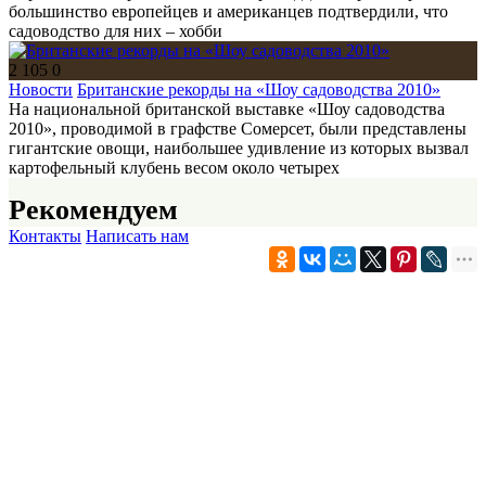
большинство европейцев и американцев подтвердили, что
садоводство для них – хобби
2 105
0
Новости
Британские рекорды на «Шоу садоводства 2010»
На национальной британской выставке «Шоу садоводства
2010», проводимой в графстве Сомерсет, были представлены
гигантские овощи, наибольшее удивление из которых вызвал
картофельный клубень весом около четырех
Рекомендуем
Контакты
Написать нам
Ландшафтный дизайн
Болезни и вредители
Кустарники
Семена
Травы
Цветы
Пряности
Copyright © Энциклопедия "Садовники" 2012-2017