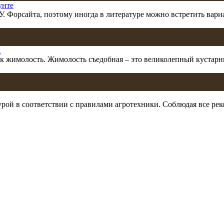
унте
 У. Форсайта, поэтому иногда в литературе можно встретить вар
д
как жимолость. Жимолость съедобная – это великолепный куста
турой в соответствии с правилами агротехники. Соблюдая все р