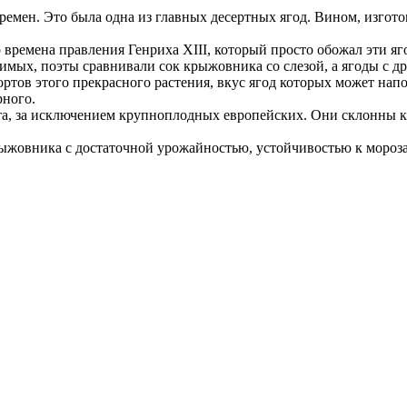
емен. Это была одна из главных десертных ягод. Вином, изгот
ремена правления Генриха XIII, который просто обожал эти яг
имых, поэты сравнивали сок крыжовника со слезой, а ягоды с 
ртов этого прекрасного растения, вкус ягод которых может напо
рного.
а, за исключением крупноплодных европейских. Они склонны к
жовника с достаточной урожайностью, устойчивостью к мороза