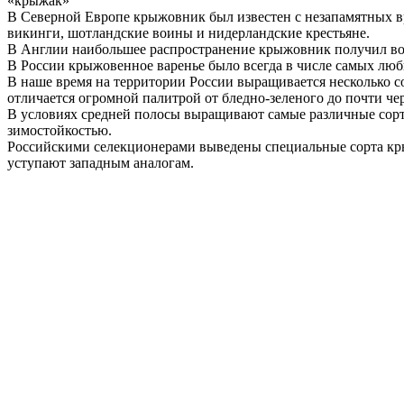
«крыжак»
В Северной Европе крыжовник был известен с незапамятных вр
викинги, шотландские воины и нидерландские крестьяне.
В Англии наибольшее распространение крыжовник получил во в
В России крыжовенное варенье было всегда в числе самых люб
В наше время на территории России выращивается несколько со
отличается огромной палитрой от бледно-зеленого до почти че
В условиях средней полосы выращивают самые различные сорт
зимостойкостью.
Российскими селекционерами выведены специальные сорта кры
уступают западным аналогам.