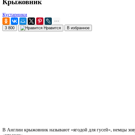
Крыжовник
Кустарники
3 800
Нравится
В избранное
В Англии крыжовник называют «ягодой для гусей», немцы зовут