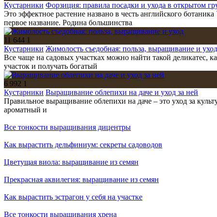
Кустарники
Форзиция: правила посадки и ухода в открытом гр
Это эффектное растение названо в честь английского ботаника
первое название. Родина большинства
11 644
1
Кустарники
Жимолость съедобная: польза, выращивание и ухо
Все чаще на садовых участках можно найти такой деликатес, 
участок и получать богатый
6 992
1
Кустарники
Выращивание облепихи на даче и уход за ней
Правильное выращивание облепихи на даче – это уход за куль
ароматный и
Все тонкости выращивания дицентры
Как вырастить дельфиниум: секреты садоводов
Цветущая виола: выращивание из семян
Прекрасная аквилегия: выращивание из семян
Как вырастить эстрагон у себя на участке
Все тонкости выращивания хрена