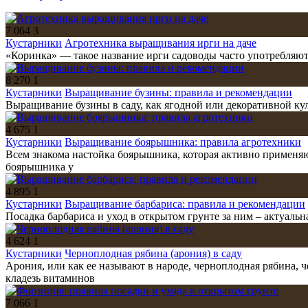
7 064
3
Кустарники
Агротехника выращивания ирги на даче
«Коринка» — такое название ирги садоводы часто употребляют
8 270
1
Кустарники
Выращивание бузины: правила и рекомендации
Выращивание бузины в саду, как ягодной или декоративной культ
4 675
1
Кустарники
Выращивание боярышника: правила агротехники
Всем знакома настойка боярышника, которая активно применя
боярышника у
4 895
1
Кустарники
Выращивание барбариса: правила и рекомендации
Посадка барбариса и уход в открытом грунте за ним – актуальн
4 624
1
Кустарники
Черноплодная рябина (арония) в саду
Арония, или как ее называют в народе, черноплодная рябина,
кладезь витаминов
7 066
1