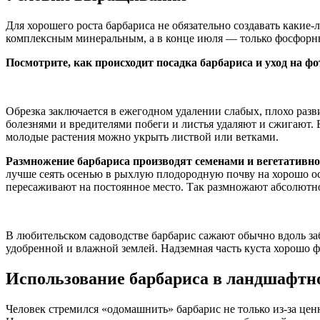
Для хорошего роста барбариса не обязательно создавать каки
комплексным минеральным, а в конце июля — только фосфор
Посмотрите, как происходит посадка барбариса и уход на фо
Обрезка заключается в ежегодном удалении слабых, плохо ра
болезнями и вредителями побеги и листья удаляют и сжигают. 
молодые растения можно укрыть листвой или ветками.
Размножение барбариса производят семенами и вегетативно
лучше сеять осенью в рыхлую плодородную почву на хорошо о
пересаживают на постоянное место. Так размножают абсолютно
В любительском садоводстве барбарис сажают обычно вдоль за
удобренной и влажной землей. Надземная часть куста хорошо ф
Использование барбариса в ландшафтно
Человек стремился «одомашнить» барбарис не только из-за ценн