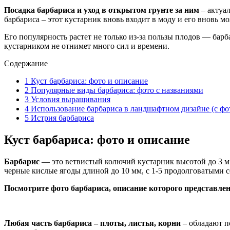
Посадка барбариса и уход в открытом грунте за ним
– актуал
барбариса – этот кустарник вновь входит в моду и его вновь м
Его популярность растет не только из-за пользы плодов — бар
кустарником не отнимет много сил и времени.
Содержание
1
Куст барбариса: фото и описание
2
Популярные виды барбариса: фото с названиями
3
Условия выращивания
4
Использование барбариса в ландшафтном дизайне (с фо
5
Истрия барбариса
Куст барбариса: фото и описание
Барбарис
— это ветвистый колючий кустарник высотой до 3 м
черные кислые ягоды длиной до 10 мм, с 1-5 продолговатыми 
Посмотрите фото барбариса, описание которого представле
Любая часть барбариса – плоты, листья, корни
– обладают п