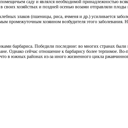
м помещичьем саду и являлся необходимой принадлежностью вся
в своих хозяйствах и поздней осенью возами отправляли плоды 
у хлебных злаков (пшеницы, риса, ячменя и др.) усиливается заб
аемым промежуточным хозяином возбудителя этого заболевания. Н
ками барбариса. Победили последние: во многих странах были 
ане. Однако сейчас отношение к барбарису более терпимое. Во-
 что в южных районах из-за иного жизненного цикла ржавчинного