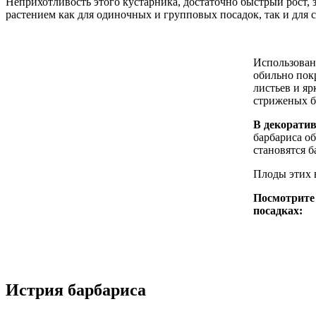
Неприхотливость этого кустарника, достаточно быстрый рост, 
растением как для одиночных и групповых посадок, так и для 
Использован
обильно пок
листьев и яр
стриженых б
В декоратив
барбариса о
становятся б
Плоды этих 
Посмотрите 
посадках:
Истрия барбариса