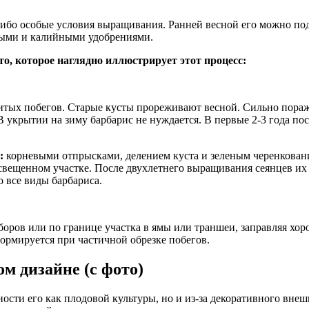
е-либо особые условия выращивания. Ранней весной его можно п
ными и калийными удобрениями.
то, которое наглядно иллюстрирует этот процесс:
звитых побегов. Старые кусты прореживают весной. Сильно пор
В укрытии на зиму барбарис не нуждается. В первые 2-3 года по
:
корневыми отпрысками, делением куста и зеленым черенкован
свещенном участке. После двухлетнего выращивания сеянцев их
 все виды барбариса.
боров или по границе участка в ямы или траншеи, заправляя хо
ормируется при частичной обрезке побегов.
м дизайне (с фото)
ости его как плодовой культуры, но и из-за декоративного внеш