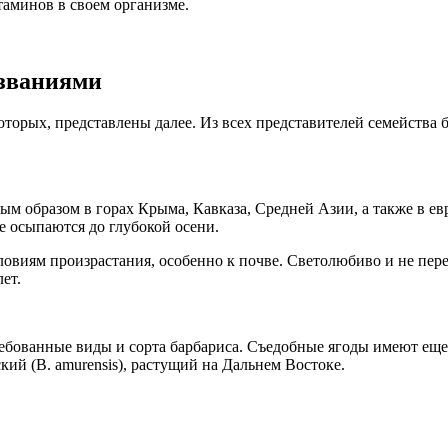
итаминов в своем организме.
азваниями
оторых, представлены далее. Из всех представителей семейства
ным образом в горах Крыма, Кавказа, Средней Азии, а также в е
е осыпаются до глубокой осени.
словиям произрастания, особенно к почве. Светолюбиво и не пер
ет.
ованные виды и сорта барбариса. Съедобные ягоды имеют еще дв
кий (В. amurensis), растущий на Дальнем Востоке.