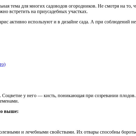
ьная тема для многих садоводов огородников. Не смотря на то,
ожно встретить на приусадебных участках.
барис активно используют и в дизайне сада. А при соблюдений н
то)
. Соцветие у него — кисть, поникающая при созревании плодов
семенами.
но выше:
олезными и лечебными свойствами. Их отвары способны боротьс