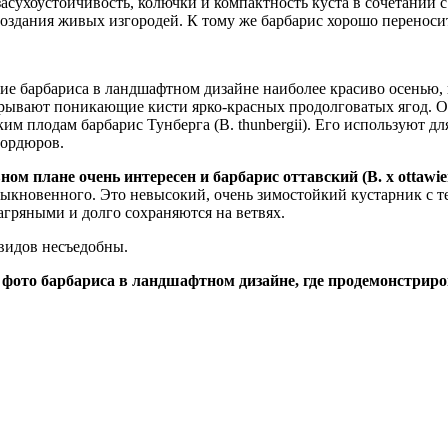
засухоустойчивость, колючки и компактность куста в сочетании
создания живых изгородей. К тому же барбарис хорошо переносит
ие барбариса в ландшафтном дизайне наиболее красиво осенью, к
рывают поникающие кисти ярко-красных продолговатых ягод. Ос
ким плодам барбарис Тунберга (В. thunbergii). Его используют 
ордюров.
ном плане очень интересен и барбарис оттавский (В. х ottawien
быкновенного. Это невысокий, очень зимостойкий кустарник с т
агряными и долго сохраняются на ветвях.
видов несъедобны.
фото барбариса в ландшафтном дизайне, где продемонстриро