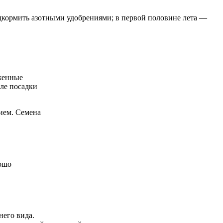
одкормить азотными удобрениями; в первой половине лета —
аженные
сле посадки
ием. Семена
рошо
него вида.