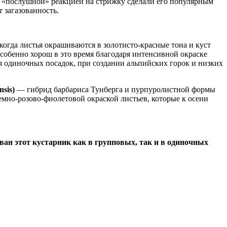
 с «послушной» реакцией на стрижку сделали его популярным
 загазованность.
огда листья окрашиваются в золотисто-красные тона и куст
обенно хорош в это время благодаря интенсивной окраске
для одиночных посадок, при создании альпийских горок и низких
sis)
— гибрид барбариса Тунберга и пурпуролистной формы
емно-розово-фиолетовой окраской листьев, которые к осени
ван этот кустарник как в групповых, так и в одиночных