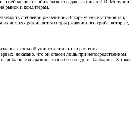
кого небольшого любительского сада», — писал И.В. Мичурин.
на рынок и кондитерам.
олеваемость стеблевой ржавчиной. Вскоре ученые установили,
а их листьях развиваются споры ржавчинного гриба, которые,
изданы законы об уничтожении этого растения.
первых, доказано, что он опасен лишь при непосредственном
 гриба болезнь развивается и без соседства барбариса. К тому