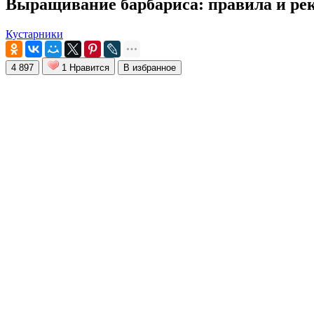
Выращивание барбариса: правила и ре
Кустарники
4 897
1 Нравится
В избранное