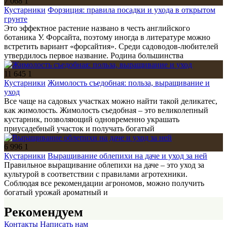
7 068
1
Кустарники
Форзиция: правила посадки и ухода в открытом
грунте
Это эффектное растение названо в честь английского
ботаника У. Форсайта, поэтому иногда в литературе можно
встретить вариант «форсайтия». Среди садоводов-любителей
утвердилось первое название. Родина большинства
11 645
1
Кустарники
Жимолость съедобная: польза, выращивание и
уход
Все чаще на садовых участках можно найти такой деликатес,
как жимолость. Жимолость съедобная – это великолепный
кустарник, позволяющий одновременно украшать
приусадебный участок и получать богатый
6 996
1
Кустарники
Выращивание облепихи на даче и уход за ней
Правильное выращивание облепихи на даче – это уход за
культурой в соответствии с правилами агротехники.
Соблюдая все рекомендации агрономов, можно получить
богатый урожай ароматный и
Рекомендуем
Контакты
Написать нам