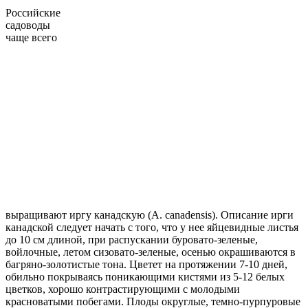
Российские
садоводы
чаще всего
выращивают иргу канадскую (A. canadensis). Описание ирги
канадской следует начать с того, что у нее яйцевидные листья
до 10 см длиной, при распускании буровато-зеленые,
войлочные, летом сизовато-зеленые, осенью окрашиваются в
багряно-золотистые тона. Цветет на протяжении 7-10 дней,
обильно покрываясь поникающими кистями из 5-12 белых
цветков, хорошо контрастирующими с молодыми
красноватыми побегами. Плоды округлые, темно-пурпуровые