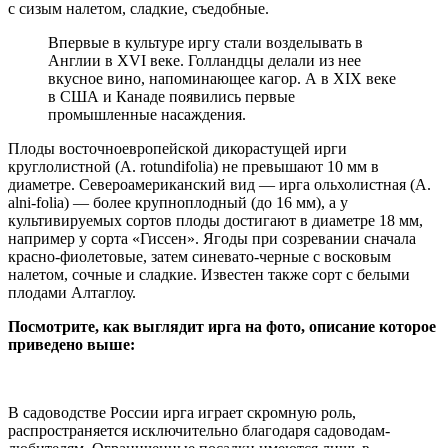
с сизым налетом, сладкие, съедобные.
Впервые в культуре иргу стали возделывать в
Англии в XVI веке. Голландцы делали из нее
вкусное вино, напоминающее кагор. А в XIX веке
в США и Канаде появились первые
промышленные насаждения.
Плоды восточноевропейской дикорастущей ирги
круглолистной (A. rotundifolia) не превышают 10 мм в
диаметре. Североамериканский вид — ирга ольхолистная (A.
alni-folia) — более крупноплодный (до 16 мм), а у
культивируемых сортов плоды достигают в диаметре 18 мм,
например у сорта «Гиссен». Ягоды при созревании сначала
красно-фиолетовые, затем синевато-черные с восковым
налетом, сочные и сладкие. Известен также сорт с белыми
плодами Алтаглоу.
Посмотрите, как выглядит ирга на фото, описание которое
приведено выше:
В садоводстве России ирга играет скромную роль,
распространяется исключительно благодаря садоводам-