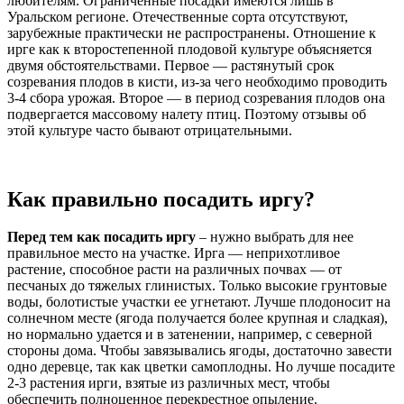
любителям. Ограниченные посадки имеются лишь в
Уральском регионе. Отечественные сорта отсутствуют,
зарубежные практически не распространены. Отношение к
ирге как к второстепенной плодовой культуре объясняется
двумя обстоятельствами. Первое — растянутый срок
созревания плодов в кисти, из-за чего необходимо проводить
3-4 сбора урожая. Второе — в период созревания плодов она
подвергается массовому налету птиц. Поэтому отзывы об
этой культуре часто бывают отрицательными.
Как правильно посадить иргу?
Перед тем как посадить иргу
– нужно выбрать для нее
правильное место на участке. Ирга — неприхотливое
растение, способное расти на различных почвах — от
песчаных до тяжелых глинистых. Только высокие грунтовые
воды, болотистые участки ее угнетают. Лучше плодоносит на
солнечном месте (ягода получается более крупная и сладкая),
но нормально удается и в затенении, например, с северной
стороны дома. Чтобы завязывались ягоды, достаточно завести
одно деревце, так как цветки самоплодны. Но лучше посадите
2-3 растения ирги, взятые из различных мест, чтобы
обеспечить полноценное перекрестное опыление.