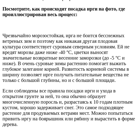
Посмотрите, как происходит посадка ирги на фото, где
проиллюстрирован весь процесс:
Чрезвычайно морозостойкая, ирга не боится бесснежных
ветреных зим и поэтому как никакая другая плодовая
культура соответствует суровым северным условиям. Ей не
вредят морозы даже ниже -40 °С, цветки выносят
значительные возвратные весенние заморозки (до -5 °С и
ниже). В очень суровые зимы растению помогает выжить
глубокое залегание корней. Развитость корневой системы в
ширину позволяет ирге получать питательные вещества не
только с большой глубины, но и с большой площади.
Если соблюдены все правила посадки ирги и ухода в
открытом грунте за ней, то она обычно образует
многочисленную поросль и, разрастаясь к 10 годам плотным
кустом, хорошо задерживает снег. Это самое подходящее
растение для продуваемых ветрами мест. Можно попытаться
привить иргу на боярышник или рябину и вырастить в форме
дерева.