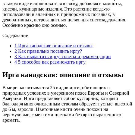
в таком виде использовать всю зиму, добавляя в компоты,
кисели, кулинарные изделия. Это растение когда-то
использовали в аллейных и придорожных посадках, в
декоративных, ветрозащитных целях, для снегозадержания.
Особенно красиво оно осенью.
Содержание
1
Ирга канадская: описание и отзывы
2
Как правильно посадить иргу?
3
Как вырастить иргу: советы и рекомендации
4
5 способов как размножить иргу
Ирга канадская: описание и отзывы
В мире насчитывается 25 видов ирги, обитающих в
природных условиях в умеренном поясе Европы и Северной
Америки. Ирга представляет собой кустарник, который
благодаря многочисленным стволам образует густые, высотой
до 6 м, заросли. Цветочные кисти очень похожи на
черемуховые, с мелкими цветками без ярко выраженного
аромата.