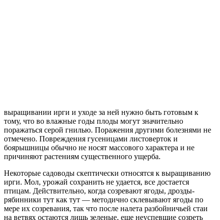
выращивании ирги и уходе за ней нужно быть готовым к
тому, что во влажные годы плоды могут значительно
поражаться серой гнилью. Поражения другими болезнями не
отмечено. Повреждения гусеницами листоверток и
боярышницы обычно не носят массового характера и не
причиняют растениям существенного ущерба.
Некоторые садоводы скептически относятся к выращиванию
ирги. Мол, урожай сохранить не удается, все достается
птицам. Действительно, когда созревают ягоды, дрозды-
рябинники тут как тут — методично склевывают ягоды по
мере их созревания, так что после налета разбойничьей стаи
на ветвях остаются лишь зеленые, еще неуспевшие созреть