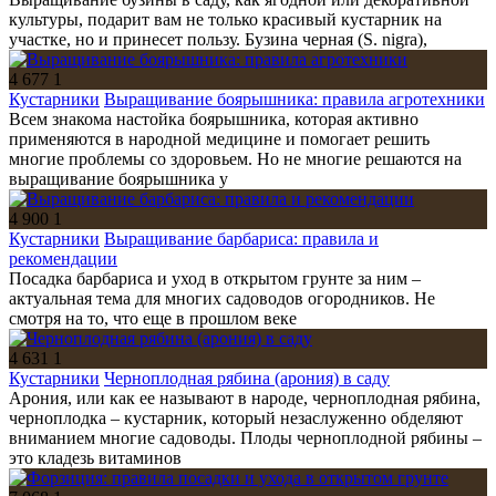
культуры, подарит вам не только красивый кустарник на
участке, но и принесет пользу. Бузина черная (S. nigra),
4 677
1
Кустарники
Выращивание боярышника: правила агротехники
Всем знакома настойка боярышника, которая активно
применяются в народной медицине и помогает решить
многие проблемы со здоровьем. Но не многие решаются на
выращивание боярышника у
4 900
1
Кустарники
Выращивание барбариса: правила и
рекомендации
Посадка барбариса и уход в открытом грунте за ним –
актуальная тема для многих садоводов огородников. Не
смотря на то, что еще в прошлом веке
4 631
1
Кустарники
Черноплодная рябина (арония) в саду
Арония, или как ее называют в народе, черноплодная рябина,
черноплодка – кустарник, который незаслуженно обделяют
вниманием многие садоводы. Плоды черноплодной рябины –
это кладезь витаминов